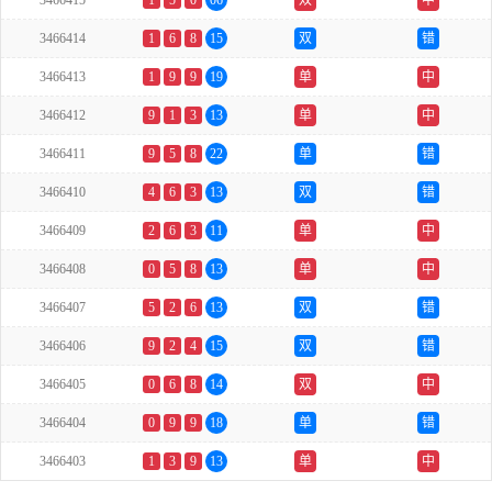
3466415
1
5
0
06
双
中
3466414
1
6
8
15
双
错
3466413
1
9
9
19
单
中
3466412
9
1
3
13
单
中
3466411
9
5
8
22
单
错
3466410
4
6
3
13
双
错
3466409
2
6
3
11
单
中
3466408
0
5
8
13
单
中
3466407
5
2
6
13
双
错
3466406
9
2
4
15
双
错
3466405
0
6
8
14
双
中
3466404
0
9
9
18
单
错
3466403
1
3
9
13
单
中