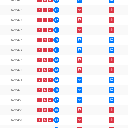
3466479
9
6
4
19
双
错
3466478
6
2
9
17
单
中
3466477
2
7
3
12
双
中
3466476
6
1
4
11
单
中
3466475
0
9
0
09
双
错
3466474
6
2
3
11
双
错
3466473
3
8
7
18
双
中
3466472
1
8
9
18
双
中
3466471
4
5
5
14
单
错
3466470
6
6
8
20
单
错
3466469
2
6
4
12
单
错
3466468
7
0
3
10
双
中
3466467
1
8
4
13
单
中