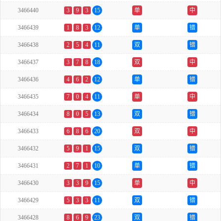
3466440
3
9
3
15
单
中
3466439
1
8
3
12
单
错
3466438
2
5
4
11
双
错
3466437
3
7
8
18
双
中
3466436
4
6
2
12
单
错
3466435
7
0
4
11
单
中
3466434
8
0
5
13
双
错
3466433
6
8
6
20
双
中
3466432
5
9
1
15
双
错
3466431
2
7
1
10
单
错
3466430
3
3
9
15
单
中
3466429
5
3
3
11
双
错
3466428
8
6
9
23
双
错