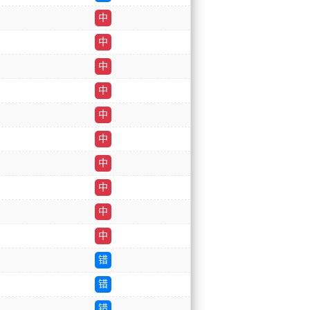
中
中
中
中
中
中
中
中
中
中
错
错
错