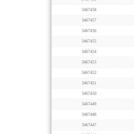
3467458
3467457
3467456
3467455
3467454
3467453
3467452
3467451
3467450
3467449
3467448
3467447