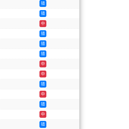
错
错
中
错
错
错
中
中
错
中
错
中
错