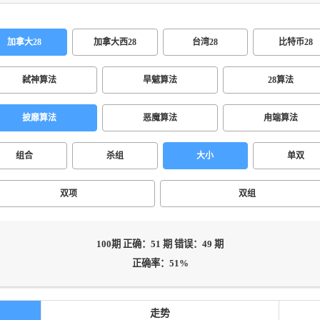
加拿大28
加拿大西28
台湾28
比特币28
弑神算法
旱魃算法
28算法
披靡算法
恶魔算法
甪端算法
组合
杀组
大小
单双
双项
双组
100期 正确：51 期 错误：49 期
正确率：51%
走势