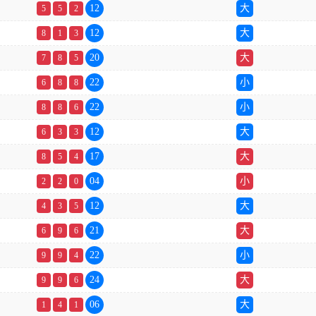
12
大
5
5
2
12
大
8
1
3
20
大
7
8
5
22
小
6
8
8
22
小
8
8
6
12
大
6
3
3
17
大
8
5
4
04
小
2
2
0
12
大
4
3
5
21
大
6
9
6
22
小
9
9
4
24
大
9
9
6
06
大
1
4
1