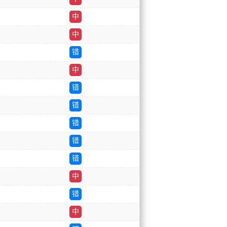
中
中
错
中
错
错
错
错
错
中
错
中