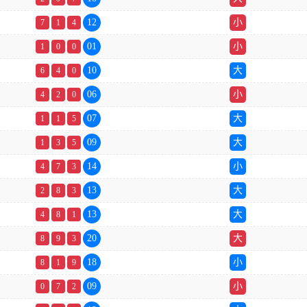
12
小
7
1
4
01
小
1
0
0
10
大
6
4
0
06
小
4
2
0
07
大
1
1
5
09
大
1
3
5
14
小
4
7
3
13
大
2
8
3
13
大
4
8
1
20
大
8
9
3
18
小
8
1
9
09
小
0
7
2