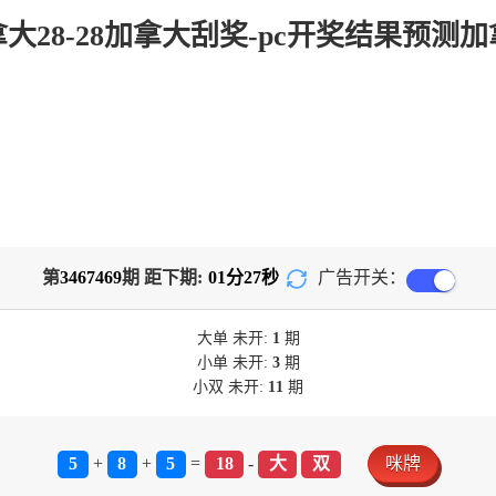
第
3467469
期 距下期:
01
分
26
秒
广告开关：
大单
未开:
1
期
小单
未开:
3
期
小双
未开:
11
期
5
+
8
+
5
=
18
-
大
双
咪牌