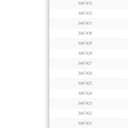
3467433
3467432
3467431
3467430
3467429
3467428
3467427
3467426
3467425
3467424
3467423
3467422
3467421