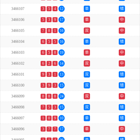
3466107
3
5
4
12
单
错
3466106
5
3
9
17
单
中
3466105
7
8
1
16
双
中
3466104
6
5
5
16
单
错
3466103
6
5
8
19
单
中
3466102
6
2
6
14
双
中
3466101
9
3
1
13
双
错
3466100
3
9
3
15
双
错
3466099
8
8
8
24
双
中
3466098
7
5
3
15
双
错
3466097
1
0
9
10
单
错
3466096
3
7
7
17
单
中