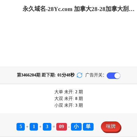
永久域名-28Yc.com 加拿大28-28加拿大刮奖-pc开奖结果预测加拿大|加拿大28预测开奖官网咪牌|加拿大预测28在线预测官网_专注研究
第
3466204
期 距下期:
01
分
48
秒
广告开关：
大单
未开:
2
期
大双
未开:
8
期
小双
未开:
3
期
5
1
3
09
小
单
咪牌
+
+
=
-