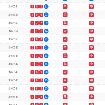
3466554
4
6
1
11
单
中
3466553
8
9
6
23
单
中
3466552
5
2
2
09
单
中
3466551
6
1
7
14
双
中
3466550
9
9
4
22
双
中
3466549
0
0
1
01
单
中
3466548
8
7
0
15
单
中
3466547
5
3
7
15
单
中
3466546
3
8
9
20
双
中
3466545
3
9
3
15
单
中
3466544
9
8
8
25
单
中
3466543
0
7
5
12
双
中