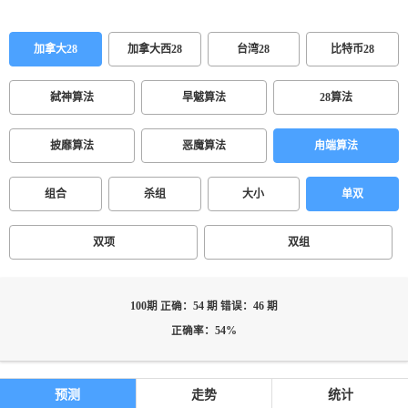
加拿大28
加拿大西28
台湾28
比特币28
弑神算法
旱魃算法
28算法
披靡算法
恶魔算法
甪端算法
组合
杀组
大小
单双
双项
双组
100期 正确：54 期 错误：46 期
正确率：54%
预测
走势
统计