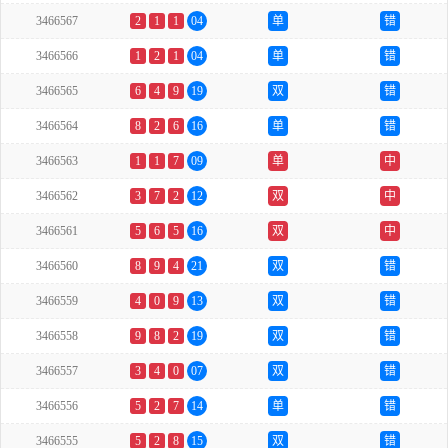
3466567
2
1
1
04
单
错
3466566
1
2
1
04
单
错
3466565
6
4
9
19
双
错
3466564
8
2
6
16
单
错
3466563
1
1
7
09
单
中
3466562
3
7
2
12
双
中
3466561
5
6
5
16
双
中
3466560
8
9
4
21
双
错
3466559
4
0
9
13
双
错
3466558
9
8
2
19
双
错
3466557
3
4
0
07
双
错
3466556
5
2
7
14
单
错
3466555
5
2
8
15
双
错