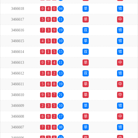
3466618
0
4
0
04
单
错
3466617
5
0
6
11
单
中
3466616
7
3
9
19
双
错
3466615
4
5
1
10
单
错
3466614
9
1
5
15
双
错
3466613
0
7
4
11
单
中
3466612
3
8
2
13
双
错
3466611
5
6
8
19
单
中
3466610
9
5
7
21
单
中
3466609
2
3
5
10
单
错
3466608
6
9
2
17
单
中
3466607
7
1
0
08
单
错