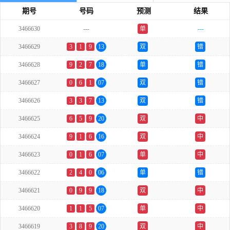
期号
号码
预测
结果
3466630
---
单
---
3466629
3
1
9
13
双
错
3466628
9
2
7
18
单
错
3466627
0
6
1
07
双
错
3466626
3
3
7
13
双
错
3466625
6
5
9
20
双
中
3466624
9
1
6
16
双
中
3466623
0
1
6
07
单
中
3466622
2
4
0
06
单
错
3466621
0
9
9
18
双
中
3466620
1
1
5
07
单
中
3466619
3
8
9
20
双
中