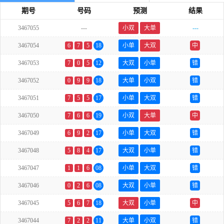
期号
号码
预测
结果
3467055
---
小双
大单
---
3467054
6
7
5
18
小单
大双
中
3467053
7
0
5
12
大双
小单
错
3467052
0
9
9
18
大单
小双
错
3467051
7
5
5
17
小单
大双
错
3467050
7
6
6
19
小双
大单
中
3467049
6
9
2
17
小单
大双
错
3467048
5
8
4
17
大双
小单
错
3467047
1
1
6
08
小单
大双
错
3467046
0
2
6
08
大双
小单
错
3467045
5
6
7
18
大双
小单
中
3467044
7
2
2
11
大单
小双
错