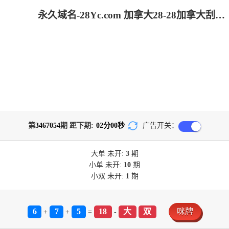
永久域名-28Yc.com 加拿大28-28加拿大刮奖-pc开奖结果预测加拿大|加拿大28预测开奖官网咪牌|加拿大预测28在线预测官网_专注研究
第
3467054
期 距下期:
01
分
59
秒
广告开关：
大单
未开:
3
期
小单
未开:
10
期
小双
未开:
1
期
6
7
5
18
大
双
咪牌
+
+
=
-