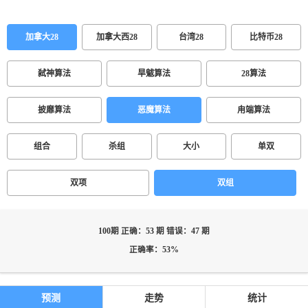
加拿大28
加拿大西28
台湾28
比特币28
弑神算法
旱魃算法
28算法
披靡算法
恶魔算法
甪端算法
组合
杀组
大小
单双
双项
双组
100期 正确：53 期 错误：47 期
正确率：53%
预测
走势
统计