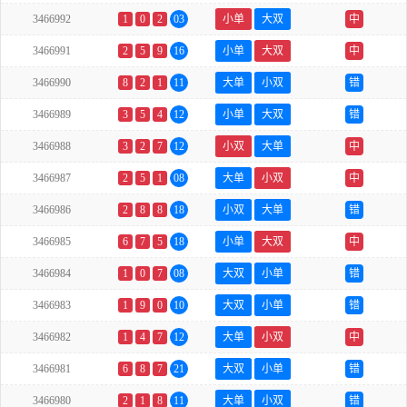
3466992
1
0
2
03
小单
大双
中
3466991
2
5
9
16
小单
大双
中
3466990
8
2
1
11
大单
小双
错
3466989
3
5
4
12
小单
大双
错
3466988
3
2
7
12
小双
大单
中
3466987
2
5
1
08
大单
小双
中
3466986
2
8
8
18
小双
大单
错
3466985
6
7
5
18
小单
大双
中
3466984
1
0
7
08
大双
小单
错
3466983
1
9
0
10
大双
小单
错
3466982
1
4
7
12
大单
小双
中
3466981
6
8
7
21
大双
小单
错
3466980
2
1
8
11
大单
小双
错