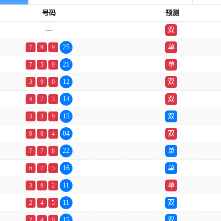
号码
预测
---
双
25
单
7
9
9
21
单
7
5
9
12
双
3
9
0
14
双
4
7
3
15
双
3
3
9
04
双
0
0
4
22
单
7
7
8
16
单
6
7
3
11
单
3
6
2
11
双
2
4
5
15
双
2
4
9