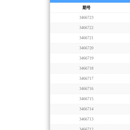
期号
3466723
3466722
3466721
3466720
3466719
3466718
3466717
3466716
3466715
3466714
3466713
3466712