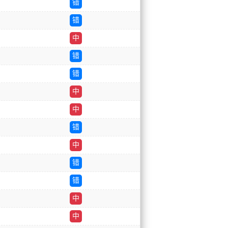
错
错
中
错
错
中
中
错
中
错
错
中
中