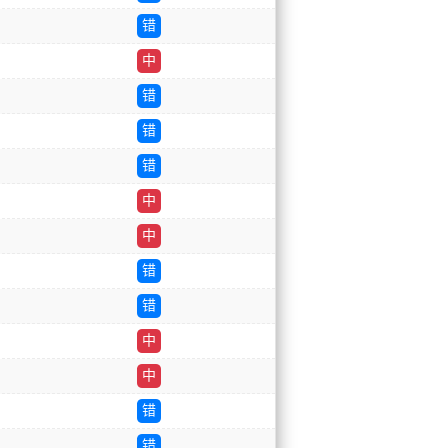
错
中
错
错
错
中
中
错
错
中
中
错
错