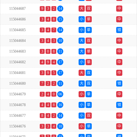
115044687
9
3
2
14
大
双
中
115044686
3
4
8
15
小
单
中
115044685
3
4
7
14
小
单
错
115044684
3
4
3
10
大
双
中
115044683
3
0
8
11
大
单
中
115044682
4
9
4
17
小
单
中
115044681
3
9
5
17
大
双
中
115044680
7
2
2
11
大
双
错
115044679
2
4
0
06
小
单
中
115044678
4
4
8
16
小
单
错
115044677
8
4
2
14
小
双
中
115044676
3
3
4
10
小
单
中