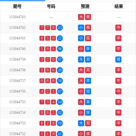
期号
号码
预测
结果
115044763
---
大
单
---
115044762
7
7
9
23
小
单
中
115044761
8
5
9
22
小
双
中
115044760
5
0
1
06
小
单
中
115044759
5
2
0
07
大
双
错
115044758
5
9
6
20
大
双
中
115044757
0
8
8
16
大
单
中
115044756
4
2
1
07
小
双
中
115044755
7
3
4
14
大
单
中
115044754
0
0
2
02
小
单
中
115044753
0
2
8
10
大
双
中
115044752
1
1
9
11
小
单
中