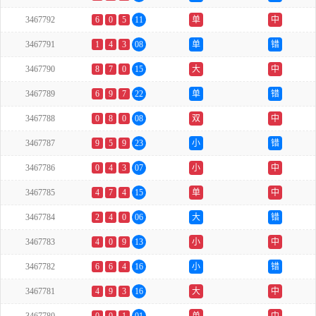
3467792
6
0
5
11
单
中
3467791
1
4
3
08
单
错
3467790
8
7
0
15
大
中
3467789
6
9
7
22
单
错
3467788
0
8
0
08
双
中
3467787
9
5
9
23
小
错
3467786
0
4
3
07
小
中
3467785
4
7
4
15
单
中
3467784
2
4
0
06
大
错
3467783
4
0
9
13
小
中
3467782
6
6
4
16
小
错
3467781
4
9
3
16
大
中