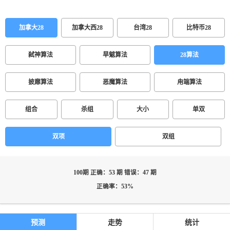
加拿大28
加拿大西28
台湾28
比特币28
弑神算法
旱魃算法
28算法
披靡算法
恶魔算法
甪端算法
组合
杀组
大小
单双
双项
双组
100期 正确：53 期 错误：47 期
正确率：53%
预测
走势
统计