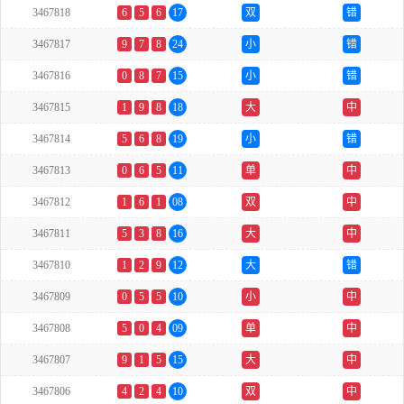
3467818
6
5
6
17
双
错
3467817
9
7
8
24
小
错
3467816
0
8
7
15
小
错
3467815
1
9
8
18
大
中
3467814
5
6
8
19
小
错
3467813
0
6
5
11
单
中
3467812
1
6
1
08
双
中
3467811
5
3
8
16
大
中
3467810
1
2
9
12
大
错
3467809
0
5
5
10
小
中
3467808
5
0
4
09
单
中
3467807
9
1
5
15
大
中
3467806
4
2
4
10
双
中