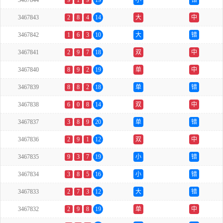
3467844
9
1
9
19
小
错
3467843
2
8
4
14
大
中
3467842
1
6
3
10
大
错
3467841
2
9
7
18
双
中
3467840
8
9
2
19
单
中
3467839
8
8
2
18
单
错
3467838
6
0
8
14
双
中
3467837
3
8
9
20
单
错
3467836
2
9
1
12
双
中
3467835
9
3
7
19
小
错
3467834
3
8
5
16
小
错
3467833
2
7
3
12
大
错
3467832
2
9
8
19
单
中