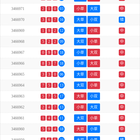
3466971
2
1
0
03
小单
大双
中
3466970
3
6
7
16
大单
小双
错
3466969
1
9
2
12
大单
小双
中
3466968
5
2
2
09
大双
小单
中
3466967
0
9
9
18
小单
大双
中
3466966
8
3
7
18
小单
大双
中
3466965
3
3
0
06
大单
小双
中
3466964
7
5
1
13
大双
小单
中
3466963
5
7
5
17
大单
小双
中
3466962
2
4
7
13
小单
大双
中
3466961
1
4
6
11
大双
小单
中
3466960
5
9
4
18
大双
小单
中