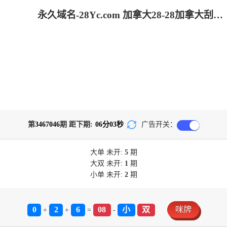
永久域名-28Yc.com 加拿大28-28加拿大刮奖-pc开奖结果预测加拿大|加拿大28预测开奖官网咪牌|加拿大预测28在线预测官网_专注研究
第
3467046
期 距下期:
06
分
03
秒
广告开关：
大单
未开:
5
期
大双
未开:
1
期
小单
未开:
2
期
0
2
6
08
小
双
咪牌
+
+
=
-