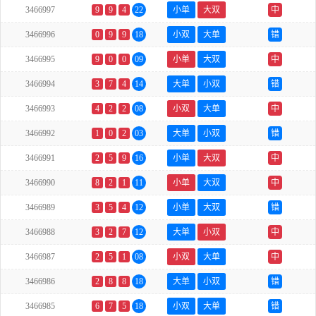
3466997
9
9
4
22
小单
大双
中
3466996
0
9
9
18
小双
大单
错
3466995
9
0
0
09
小单
大双
中
3466994
3
7
4
14
大单
小双
错
3466993
4
2
2
08
小双
大单
中
3466992
1
0
2
03
大单
小双
错
3466991
2
5
9
16
小单
大双
中
3466990
8
2
1
11
小单
大双
中
3466989
3
5
4
12
小单
大双
错
3466988
3
2
7
12
大单
小双
中
3466987
2
5
1
08
小双
大单
中
3466986
2
8
8
18
大单
小双
错
3466985
6
7
5
18
小双
大单
错