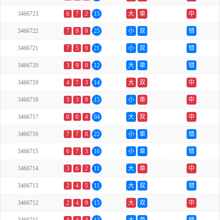
3466723
6
7
2
15
大
单
中
3466722
7
9
9
25
小
双
错
3466721
7
5
9
21
小
双
错
3466720
3
9
0
12
大
单
错
3466719
4
7
3
14
大
双
中
3466718
3
3
9
15
小
单
中
3466717
0
0
4
04
大
双
中
3466716
7
7
8
22
小
单
错
3466715
6
7
3
16
小
单
错
3466714
3
6
2
11
大
单
中
3466713
2
4
5
11
大
双
错
3466712
2
4
9
15
大
双
中