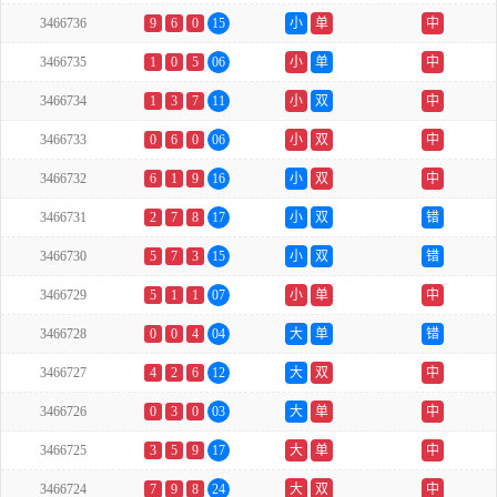
3466736
9
6
0
15
小
单
中
3466735
1
0
5
06
小
单
中
3466734
1
3
7
11
小
双
中
3466733
0
6
0
06
小
双
中
3466732
6
1
9
16
小
双
中
3466731
2
7
8
17
小
双
错
3466730
5
7
3
15
小
双
错
3466729
5
1
1
07
小
单
中
3466728
0
0
4
04
大
单
错
3466727
4
2
6
12
大
双
中
3466726
0
3
0
03
大
单
中
3466725
3
5
9
17
大
单
中
3466724
7
9
8
24
大
双
中