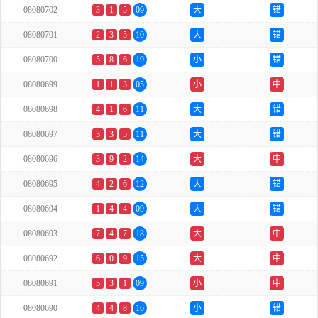
08080702
3
1
5
09
大
错
08080701
2
3
5
10
大
错
08080700
5
8
6
19
小
错
08080699
1
1
3
05
小
中
08080698
4
1
6
11
大
错
08080697
3
3
5
11
大
错
08080696
3
9
2
14
大
中
08080695
4
2
6
12
大
错
08080694
1
4
4
09
大
错
08080693
7
4
7
18
大
中
08080692
6
0
9
15
大
中
08080691
5
3
1
09
小
中
08080690
4
4
8
16
小
错