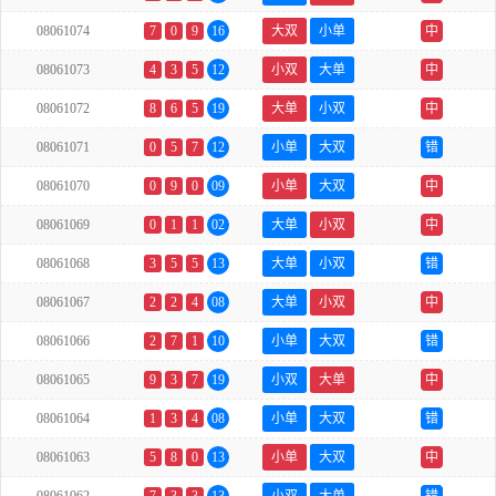
08061074
7
0
9
16
大双
小单
中
08061073
4
3
5
12
小双
大单
中
08061072
8
6
5
19
大单
小双
中
08061071
0
5
7
12
小单
大双
错
08061070
0
9
0
09
小单
大双
中
08061069
0
1
1
02
大单
小双
中
08061068
3
5
5
13
大单
小双
错
08061067
2
2
4
08
大单
小双
中
08061066
2
7
1
10
小单
大双
错
08061065
9
3
7
19
小双
大单
中
08061064
1
3
4
08
小单
大双
错
08061063
5
8
0
13
小单
大双
中