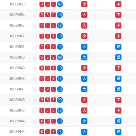
08080955
3
5
0
08
小
中
08080954
2
5
9
16
大
中
08080953
7
4
7
18
大
中
08080952
2
7
1
10
小
中
08080951
7
2
4
13
大
错
08080950
5
2
2
09
大
错
08080949
0
9
1
10
小
中
08080948
7
5
1
13
大
错
08080947
1
9
0
10
大
错
08080946
9
6
5
20
大
中
08080945
1
7
8
16
大
中
08080944
6
9
0
15
小
错
08080943
8
2
3
13
大
错