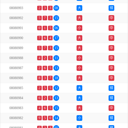
08080993
2
3
3
08
大
错
08080992
5
7
3
15
大
中
08080991
0
1
5
06
小
中
08080990
7
6
4
17
大
中
08080989
5
7
3
15
大
中
08080988
4
2
5
11
小
中
08080987
2
6
5
13
小
中
08080986
8
3
7
18
大
中
08080985
2
5
5
12
大
错
08080984
6
2
5
13
大
错
08080983
4
6
5
15
大
中
08080982
9
5
0
14
小
错