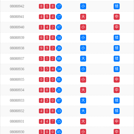
08080942
8
1
8
17
小
错
08080941
4
9
4
17
大
中
08080940
1
4
2
07
小
中
08080939
6
0
8
14
小
错
08080938
9
9
2
20
小
错
08080937
5
1
2
08
大
错
08080936
5
5
4
14
小
错
08080935
0
1
0
01
小
中
08080934
8
8
5
21
大
中
08080933
4
3
0
07
大
错
08080932
4
1
8
13
大
错
08080931
4
4
7
15
大
中
08080930
5
0
0
05
小
中