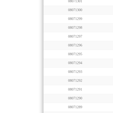
08071301
08071300
08071299
08071298
08071297
08071296
08071295
08071294
08071293
08071292
08071291
08071290
08071289