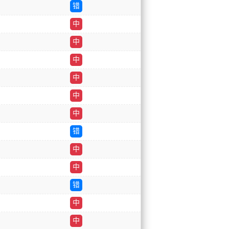
错
中
中
中
中
中
中
错
中
中
错
中
中