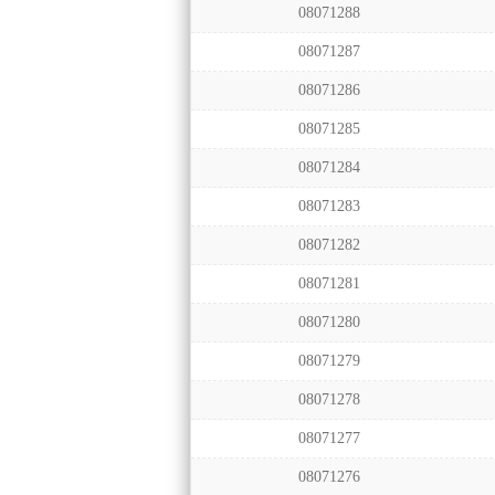
08071288
08071287
08071286
08071285
08071284
08071283
08071282
08071281
08071280
08071279
08071278
08071277
08071276