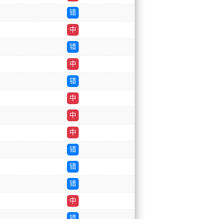
错
中
错
中
错
中
中
中
错
错
错
中
错