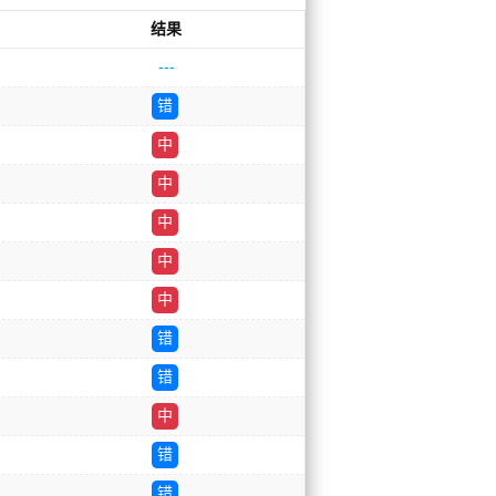
结果
---
错
中
中
中
中
中
错
错
中
错
错