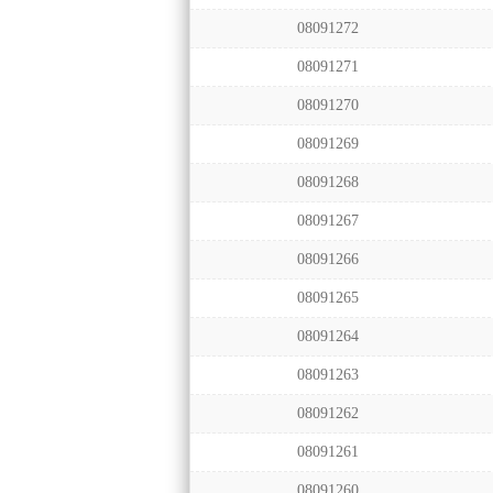
08091272
08091271
08091270
08091269
08091268
08091267
08091266
08091265
08091264
08091263
08091262
08091261
08091260