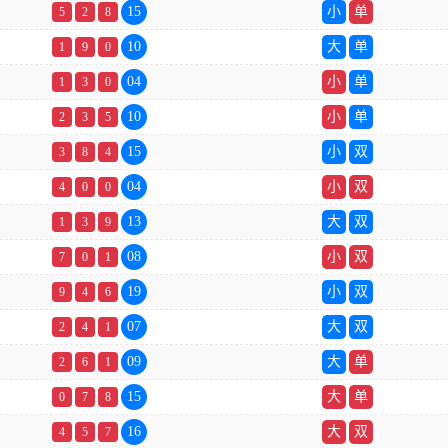
15
小
单
5
2
8
10
大
单
1
9
0
04
小
单
1
3
0
10
小
单
2
3
5
15
小
双
3
8
4
04
小
双
4
0
0
13
大
双
1
3
9
08
小
双
7
0
1
19
小
双
9
4
6
07
大
双
2
4
1
09
大
单
2
6
1
15
大
单
0
7
8
16
大
双
4
5
7