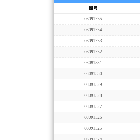
期号
08091335
08091334
08091333
08091332
08091331
08091330
08091329
08091328
08091327
08091326
08091325
08091324