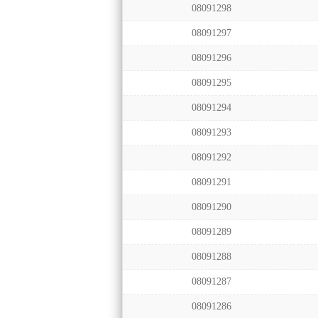
08091298
08091297
08091296
08091295
08091294
08091293
08091292
08091291
08091290
08091289
08091288
08091287
08091286