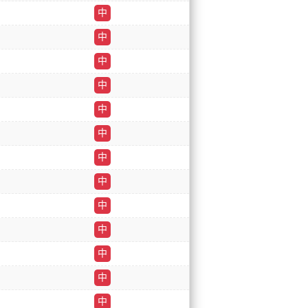
中
中
中
中
中
中
中
中
中
中
中
中
中