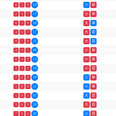
19
小
单
8
5
6
13
小
单
2
4
7
18
大
单
6
3
9
17
大
双
4
6
7
25
大
双
9
7
9
09
小
单
4
4
1
13
小
单
0
4
9
10
小
双
5
3
2
19
小
单
7
6
6
21
小
单
5
8
8
02
大
双
1
0
1
20
大
双
3
8
9
20
小
双
7
8
5