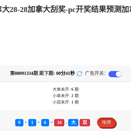
第
08091334
期 距下期:
00
分
40
秒
广告开关：
大单
未开:
6
期
小单
未开:
2
期
小双
未开:
1
期
9
+
1
+
6
=
16
-
大
双
咪牌