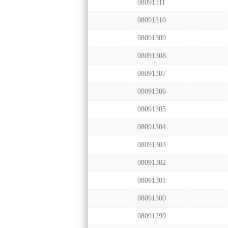
08091311
08091310
08091309
08091308
08091307
08091306
08091305
08091304
08091303
08091302
08091301
08091300
08091299