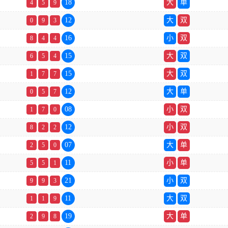
18
大
单
4
5
9
12
大
双
0
9
3
16
小
双
8
4
4
15
大
双
6
5
4
15
大
双
1
7
7
12
大
单
0
5
7
08
小
双
1
7
0
12
小
双
8
2
2
07
大
单
2
5
0
11
小
单
5
5
1
21
小
双
9
9
3
11
大
双
1
1
9
19
大
单
2
9
8