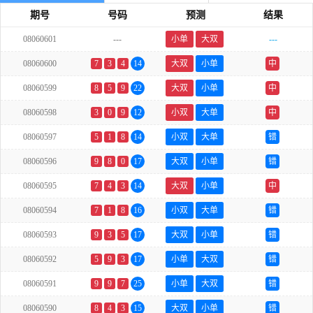
期号
号码
预测
结果
08060601
---
小单
大双
---
08060600
7
3
4
14
大双
小单
中
08060599
8
5
9
22
大双
小单
中
08060598
3
0
9
12
小双
大单
中
08060597
5
1
8
14
小双
大单
错
08060596
9
8
0
17
大双
小单
错
08060595
7
4
3
14
大双
小单
中
08060594
7
1
8
16
小双
大单
错
08060593
9
3
5
17
大双
小单
错
08060592
5
9
3
17
小单
大双
错
08060591
9
9
7
25
小单
大双
错
08060590
8
4
3
15
大双
小单
错