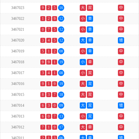
3467023
9
2
5
16
大
双
中
3467022
1
2
9
12
小
单
中
3467021
0
7
5
12
小
单
中
3467020
3
4
5
12
大
单
错
3467019
5
1
2
08
小
单
中
3467018
9
9
1
19
小
单
中
3467017
3
4
1
08
小
双
中
3467016
9
1
9
19
大
双
中
3467015
8
3
7
18
大
双
中
3467014
6
3
0
09
大
双
错
3467013
6
0
7
13
小
双
中
3467012
7
1
9
17
大
单
中
3467011
2
1
3
06
大
单
错