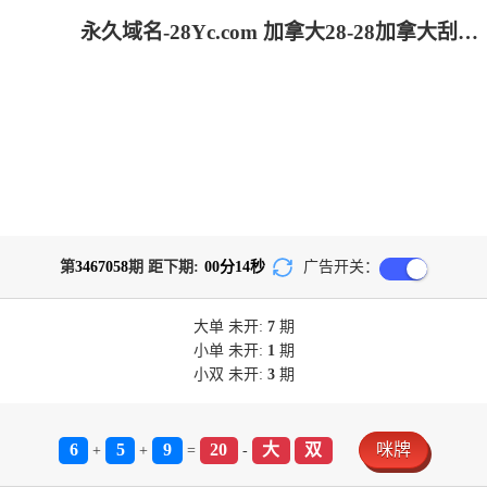
永久域名-28Yc.com 加拿大28-28加拿大刮奖-pc开奖结果预测加拿大|加拿大28预测开奖官网咪牌|加拿大预测28在线预测官网_专注研究
第
3467058
期 距下期:
00
分
13
秒
广告开关：
大单
未开:
7
期
小单
未开:
1
期
小双
未开:
3
期
6
5
9
20
大
双
咪牌
+
+
=
-