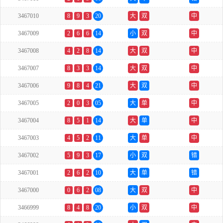
3467010
8
9
3
20
大
双
中
3467009
2
6
6
14
小
双
中
3467008
4
2
8
14
大
双
中
3467007
8
3
3
14
大
双
中
3467006
9
8
4
21
大
双
中
3467005
2
0
3
05
大
单
中
3467004
8
5
1
14
大
单
中
3467003
4
5
2
11
大
单
中
3467002
5
9
3
17
小
双
错
3467001
2
6
2
10
大
单
错
3467000
0
6
2
08
大
双
中
3466999
8
4
8
20
小
双
中