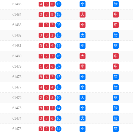
61485
4
5
6
15
小
错
61484
3
7
9
19
大
中
61483
1
0
2
03
小
中
61482
3
8
2
13
大
错
61481
5
3
6
14
小
错
61480
7
7
2
16
大
中
61479
1
0
6
07
小
中
61478
9
4
2
15
小
错
61477
4
7
4
15
小
错
61476
2
0
8
10
大
错
61475
9
0
5
14
小
错
61474
3
7
0
10
大
错
61473
3
2
9
14
小
错