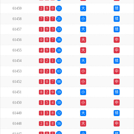
61459
2
9
0
11
大
错
61458
7
7
7
21
小
错
61457
1
9
3
13
大
错
61456
0
9
7
16
大
中
61455
4
9
3
16
大
中
61454
0
2
1
03
大
错
61453
0
2
1
03
小
中
61452
1
0
7
08
小
中
61451
8
2
9
19
小
错
61450
1
5
4
10
小
中
61449
1
3
8
12
大
错
61448
2
6
8
16
大
中