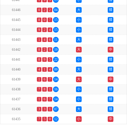
61447
1
9
5
15
小
错
61446
0
2
2
04
大
错
61445
8
0
7
15
小
错
61444
9
2
4
15
小
错
61443
1
4
6
11
大
错
61442
8
2
9
19
大
中
61441
8
9
5
22
小
错
61440
4
1
4
09
大
错
61439
1
6
7
14
大
中
61438
7
8
1
16
小
错
61437
1
6
7
14
小
错
61436
3
3
1
07
大
错
61435
7
5
0
12
小
中