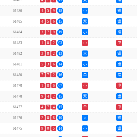
61487
4
2
7
13
双
错
61486
4
5
9
18
小
错
61485
4
5
6
15
双
错
61484
3
7
9
19
小
错
61483
1
0
2
03
小
中
61482
3
8
2
13
大
错
61481
5
3
6
14
小
错
61480
7
7
2
16
单
错
61479
1
0
6
07
小
中
61478
9
4
2
15
双
错
61477
4
7
4
15
单
中
61476
2
0
8
10
大
错
61475
9
0
5
14
小
错