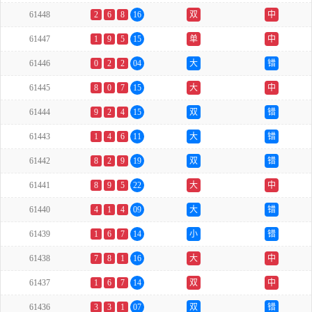
61448
2
6
8
16
双
中
61447
1
9
5
15
单
中
61446
0
2
2
04
大
错
61445
8
0
7
15
大
中
61444
9
2
4
15
双
错
61443
1
4
6
11
大
错
61442
8
2
9
19
双
错
61441
8
9
5
22
大
中
61440
4
1
4
09
大
错
61439
1
6
7
14
小
错
61438
7
8
1
16
大
中
61437
1
6
7
14
双
中
61436
3
3
1
07
双
错