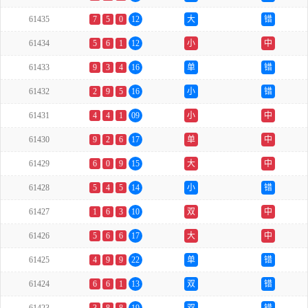
61435
7
5
0
12
大
错
61434
5
6
1
12
小
中
61433
9
3
4
16
单
错
61432
2
9
5
16
小
错
61431
4
4
1
09
小
中
61430
9
2
6
17
单
中
61429
6
0
9
15
大
中
61428
5
4
5
14
小
错
61427
1
6
3
10
双
中
61426
5
6
6
17
大
中
61425
4
9
9
22
单
错
61424
6
6
1
13
双
错