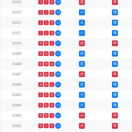
61474
3
7
0
10
双
中
61473
3
2
9
14
小
错
61472
1
3
9
13
大
错
61471
7
2
9
18
小
错
61470
9
6
2
17
大
中
61469
9
4
2
15
双
错
61468
6
9
4
19
双
错
61467
8
6
6
20
大
中
61466
4
9
2
15
双
错
61465
2
0
8
10
大
错
61464
1
6
6
13
大
错
61463
8
0
3
11
小
中
61462
8
2
5
15
大
中