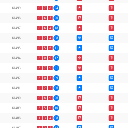
61499
9
7
8
24
大
中
61498
9
6
5
20
双
中
61497
8
6
4
18
大
中
61496
2
2
4
08
单
错
61495
0
5
6
11
大
错
61494
3
0
9
12
小
中
61493
5
7
9
21
单
中
61492
6
0
3
09
大
错
61491
2
2
2
06
大
错
61490
9
8
9
26
双
中
61489
5
5
0
10
双
中
61488
1
3
4
08
双
中