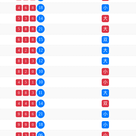
18
小
4
6
8
14
大
5
3
6
21
大
5
8
8
15
双
6
1
8
12
大
4
2
6
12
大
8
1
3
10
小
8
2
0
10
小
4
5
1
11
大
0
8
3
14
双
4
4
6
21
小
9
6
6
18
小
9
9
0
06
小
1
3
2