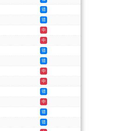
错
错
中
中
错
错
中
中
错
中
错
错