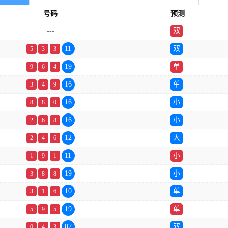
号码
预测
---
双
11
双
5
3
3
19
单
9
6
4
16
单
3
4
9
16
小
8
8
0
16
小
2
6
8
12
大
2
4
6
11
小
1
9
1
19
小
3
8
8
10
单
3
1
6
19
单
5
9
5
07
双
0
4
3