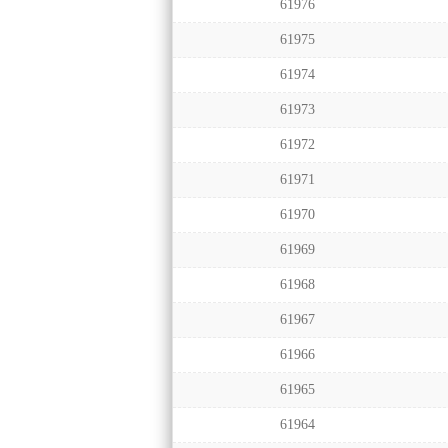
61976
61975
61974
61973
61972
61971
61970
61969
61968
61967
61966
61965
61964