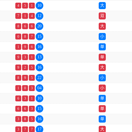
10
大
4
5
1
12
双
7
1
4
20
大
8
6
6
15
小
0
8
7
16
单
1
9
6
13
单
9
3
1
16
大
9
2
5
22
小
8
9
5
04
小
1
0
3
10
单
6
3
1
15
单
6
6
3
16
单
3
8
5
17
大
3
7
7