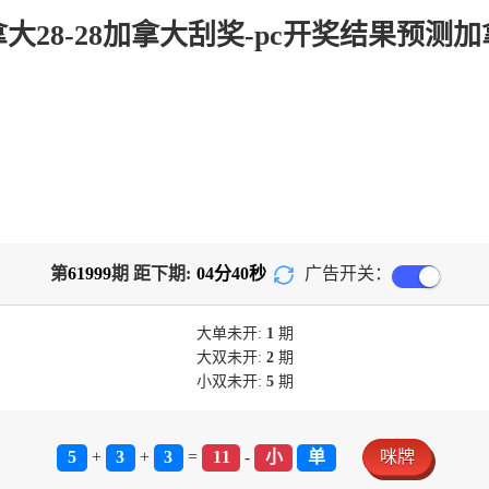
第
61999
期 距下期:
04
分
39
秒
广告开关：
大单
未开:
1
期
大双
未开:
2
期
小双
未开:
5
期
5
+
3
+
3
=
11
-
小
单
咪牌