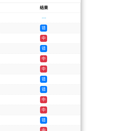
结果
---
错
中
错
中
中
错
错
中
中
错
中