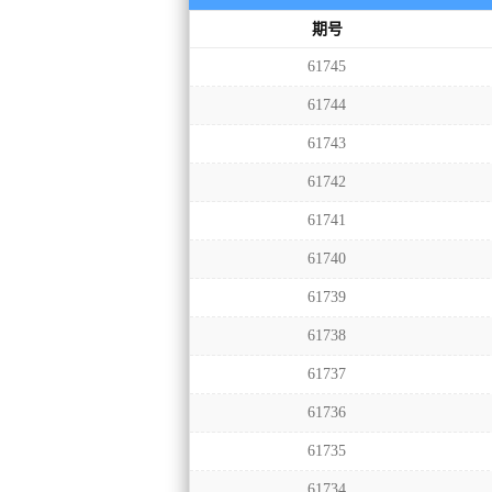
期号
61745
61744
61743
61742
61741
61740
61739
61738
61737
61736
61735
61734