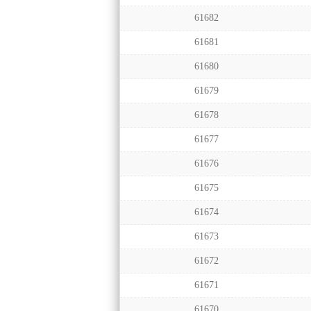
61682
61681
61680
61679
61678
61677
61676
61675
61674
61673
61672
61671
61670