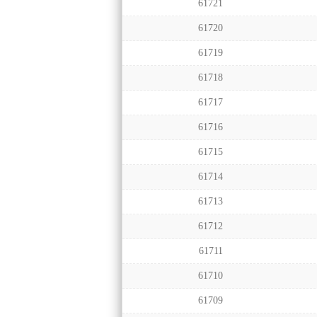
61721
61720
61719
61718
61717
61716
61715
61714
61713
61712
61711
61710
61709