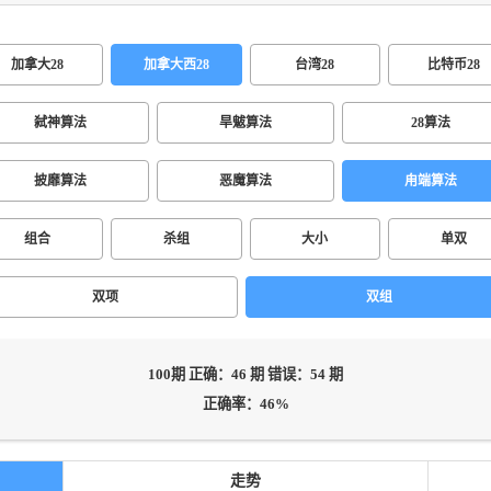
加拿大28
加拿大西28
台湾28
比特币28
弑神算法
旱魃算法
28算法
披靡算法
恶魔算法
甪端算法
组合
杀组
大小
单双
双项
双组
100期 正确：46 期 错误：54 期
正确率：46%
走势