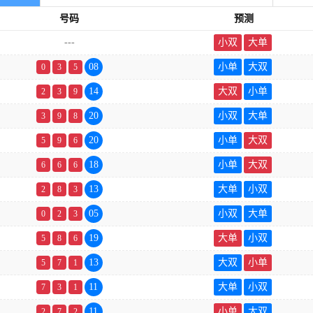
号码
预测
---
小双
大单
08
小单
大双
0
3
5
14
大双
小单
2
3
9
20
小双
大单
3
9
8
20
小单
大双
5
9
6
18
小单
大双
6
6
6
13
大单
小双
2
8
3
05
小双
大单
0
2
3
19
大单
小双
5
8
6
13
大双
小单
5
7
1
11
大单
小双
7
3
1
11
小单
大双
2
7
2