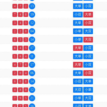
13
大单
小双
4
7
2
19
小双
大单
7
4
8
12
大单
小双
3
4
5
04
小单
大双
2
2
0
14
小单
大双
6
5
3
17
大单
小双
8
4
5
11
大单
小双
1
6
4
17
大单
小双
4
7
6
06
大单
小双
2
0
4
14
小双
大单
6
0
8
12
大双
小单
4
8
0
21
小单
大双
7
9
5
16
小双
大单
4
7
5