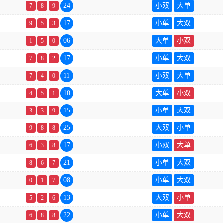
24
小双
大单
7
8
9
17
小单
大双
9
5
3
06
大单
小双
1
5
0
17
小单
大双
7
8
2
11
小双
大单
7
4
0
10
大单
小双
4
5
1
15
小单
大双
3
3
9
25
大双
小单
9
8
8
17
小双
大单
6
3
8
21
小单
大双
8
6
7
08
小单
大双
0
1
7
13
大双
小单
5
2
6
22
小单
大双
6
8
8