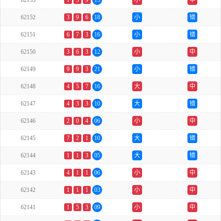
62153
1
3
9
13
小
中
62152
3
9
6
18
小
错
62151
6
7
3
16
小
错
62150
3
6
3
12
小
中
62149
9
9
3
21
小
错
62148
4
5
7
16
大
中
62147
4
3
3
10
大
错
62146
2
0
4
06
小
中
62145
7
2
1
10
大
错
62144
1
1
3
05
大
错
62143
4
1
1
06
小
中
62142
1
1
1
03
小
中
62141
1
5
3
09
小
中