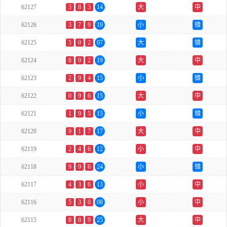
62127
3
8
3
14
大
中
62126
3
7
9
19
小
错
62125
5
0
2
07
大
错
62124
8
9
2
19
大
中
62123
2
9
4
15
小
错
62122
0
9
6
15
大
中
62121
1
9
5
15
小
错
62120
9
1
7
17
大
中
62119
2
4
6
12
小
中
62118
9
9
6
24
小
错
62117
4
3
6
13
小
中
62116
5
3
0
08
小
中
62115
8
8
9
25
大
中