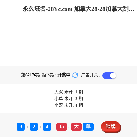
永久域名-28Yc.com 加拿大28-28加拿大刮奖-pc开奖结果预测加拿大|加拿大28预测开奖官网咪牌|加拿大预测28在线预测官网_专注研究
第
62176
期 距下期:
开奖中
广告开关：
大双
未开:
1
期
小单
未开:
2
期
小双
未开:
4
期
9
2
4
15
大
单
咪牌
+
+
=
-