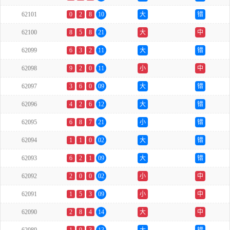
62101
0
2
8
10
大
错
62100
8
5
8
21
大
中
62099
6
3
2
11
大
错
62098
9
2
0
11
小
中
62097
3
6
0
09
大
错
62096
4
2
6
12
大
错
62095
6
8
7
21
小
错
62094
1
1
0
02
大
错
62093
6
2
1
09
大
错
62092
2
0
0
02
小
中
62091
1
5
3
09
小
中
62090
2
8
4
14
大
中