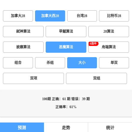
加拿大28
加拿大西28
台湾28
比特币28
弑神算法
旱魃算法
28算法
披靡算法
恶魔算法
甪端算法
组合
杀组
大小
单双
双项
双组
100期 正确：61 期 错误：39 期
正确率：61%
预测
走势
统计