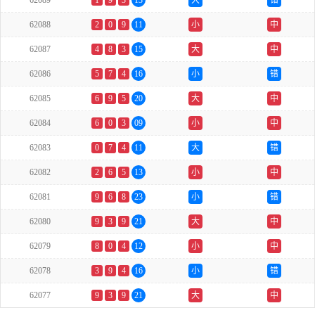
62089
1
9
3
13
大
错
62088
2
0
9
11
小
中
62087
4
8
3
15
大
中
62086
5
7
4
16
小
错
62085
6
9
5
20
大
中
62084
6
0
3
09
小
中
62083
0
7
4
11
大
错
62082
2
6
5
13
小
中
62081
9
6
8
23
小
错
62080
9
3
9
21
大
中
62079
8
0
4
12
小
中
62078
3
9
4
16
小
错
62077
9
3
9
21
大
中