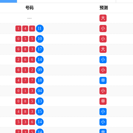
号码
预测
---
大
11
小
1
4
6
10
小
0
5
5
17
大
6
8
3
14
小
2
6
6
09
小
6
1
2
18
单
4
7
7
04
小
0
1
3
13
单
0
8
5
15
小
4
8
3
14
小
5
3
6
14
单
7
2
5