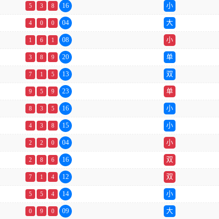
16
小
5
3
8
04
大
4
0
0
08
小
1
6
1
20
单
3
8
9
13
双
7
1
5
23
单
9
5
9
16
小
8
3
5
15
小
4
3
8
04
小
2
2
0
16
双
2
8
6
12
双
7
1
4
14
小
5
5
4
09
大
0
9
0