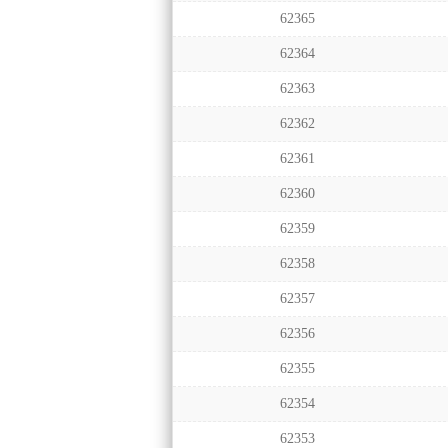
62365
62364
62363
62362
62361
62360
62359
62358
62357
62356
62355
62354
62353