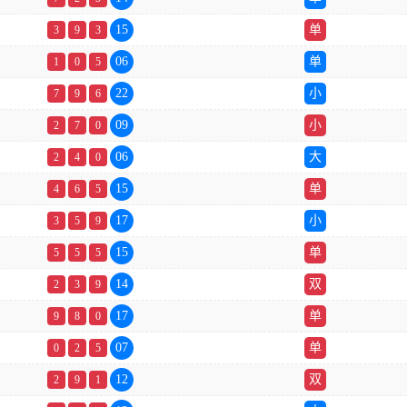
15
单
3
9
3
06
单
1
0
5
22
小
7
9
6
09
小
2
7
0
06
大
2
4
0
15
单
4
6
5
17
小
3
5
9
15
单
5
5
5
14
双
2
3
9
17
单
9
8
0
07
单
0
2
5
12
双
2
9
1