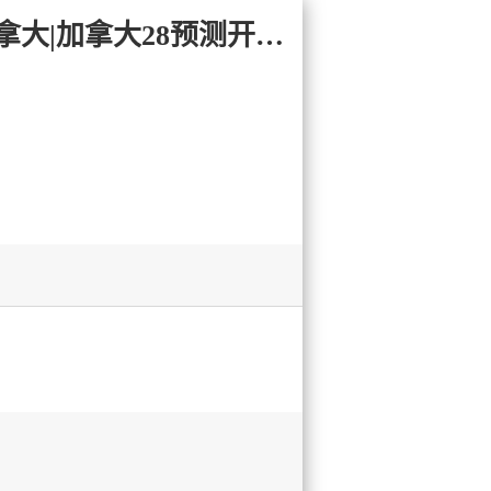
永久域名-28Yc.com 加拿大28-28加拿大刮奖-pc开奖结果预测加拿大|加拿大28预测开奖官网咪牌|加拿大预测28在线预测官网_专注研究