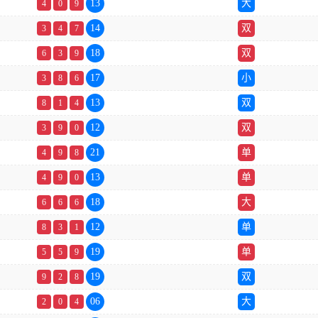
13
大
4
0
9
14
双
3
4
7
18
双
6
3
9
17
小
3
8
6
13
双
8
1
4
12
双
3
9
0
21
单
4
9
8
13
单
4
9
0
18
大
6
6
6
12
单
8
3
1
19
单
5
5
9
19
双
9
2
8
06
大
2
0
4