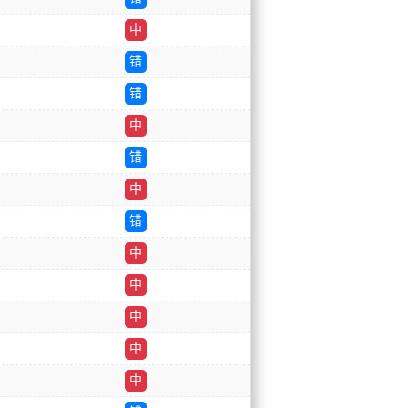
中
错
错
中
错
中
错
中
中
中
中
中