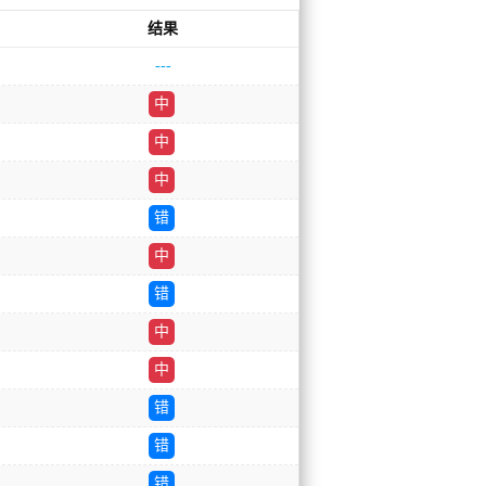
结果
---
中
中
中
错
中
错
中
中
错
错
错