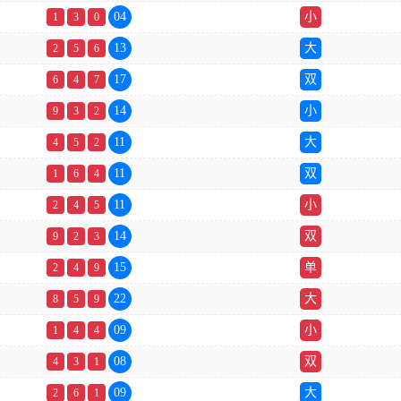
04
小
1
3
0
13
大
2
5
6
17
双
6
4
7
14
小
9
3
2
11
大
4
5
2
11
双
1
6
4
11
小
2
4
5
14
双
9
2
3
15
单
2
4
9
22
大
8
5
9
09
小
1
4
4
08
双
4
3
1
09
大
2
6
1