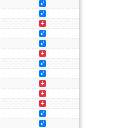
错
错
中
错
错
中
错
错
中
中
中
错
错