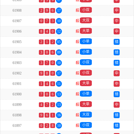
61909
5
3
9
17
殺
中
小双
61908
2
9
6
17
殺
中
大双
61907
0
7
3
10
殺
中
大单
61906
8
4
0
12
殺
中
小单
61905
2
1
2
05
殺
错
小单
61904
3
0
6
09
殺
错
小双
61903
3
7
0
10
殺
错
小双
61902
9
8
0
17
殺
中
大单
61901
1
4
6
11
殺
中
小单
61900
7
0
6
13
殺
错
大单
61899
4
7
2
13
殺
中
大双
61898
9
6
1
16
殺
错
小双
61897
0
2
8
10
殺
错