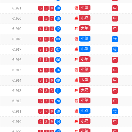
小单
61921
5
5
0
10
殺
中
小双
61920
4
5
7
16
殺
中
大单
61919
4
4
4
12
殺
中
小单
61918
1
6
2
09
殺
错
小单
61917
3
1
3
07
殺
错
小单
61916
1
4
1
06
殺
中
小单
61915
4
5
7
16
殺
中
大单
61914
8
1
0
09
殺
中
大双
61913
0
8
3
11
殺
中
小单
61912
8
3
9
20
殺
中
小双
61911
3
7
0
10
殺
错
小双
61910
2
3
9
14
殺
中
小单