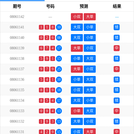
期号
号码
预测
结果
08061142
---
小双
大单
---
08061141
1
1
8
10
大双
小单
错
08061140
0
2
6
08
大双
小单
错
08061139
6
7
4
17
大单
小双
中
08061138
5
9
1
15
小单
大双
错
08061137
9
7
9
25
大单
小双
中
08061136
5
4
1
10
小单
大双
错
08061135
8
1
9
18
小双
大单
错
08061134
8
5
4
17
大双
小单
错
08061133
0
9
4
13
小单
大双
中
08061132
1
9
3
13
大单
小双
错
08061131
4
2
9
15
小双
大单
中