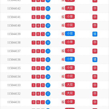
115044143
5
8
6
19
殺
中
大双
115044142
1
3
1
05
殺
中
小单
115044141
8
2
5
15
殺
中
小双
115044140
6
4
9
19
殺
中
小双
115044139
3
0
5
08
殺
错
小单
115044138
7
4
5
16
殺
中
小双
115044137
9
6
8
23
殺
中
小单
115044136
4
7
0
11
殺
错
小单
115044135
6
8
4
18
殺
中
小双
115044134
7
9
8
24
殺
中
大双
115044133
1
7
9
17
殺
中
大双
115044132
9
4
2
15
殺
中
小单
115044131
9
6
2
17
殺
中