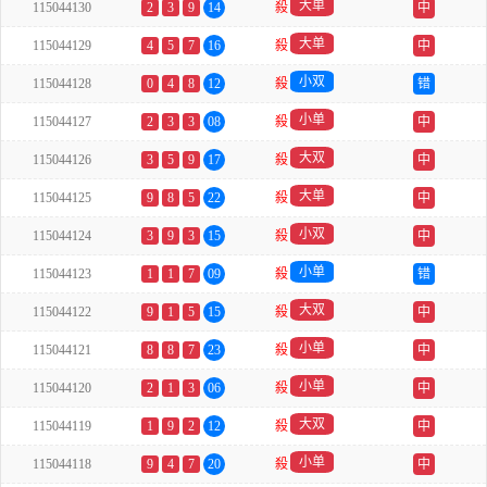
大单
115044130
2
3
9
14
殺
中
大单
115044129
4
5
7
16
殺
中
小双
115044128
0
4
8
12
殺
错
小单
115044127
2
3
3
08
殺
中
大双
115044126
3
5
9
17
殺
中
大单
115044125
9
8
5
22
殺
中
小双
115044124
3
9
3
15
殺
中
小单
115044123
1
1
7
09
殺
错
大双
115044122
9
1
5
15
殺
中
小单
115044121
8
8
7
23
殺
中
小单
115044120
2
1
3
06
殺
中
大双
115044119
1
9
2
12
殺
中
小单
115044118
9
4
7
20
殺
中