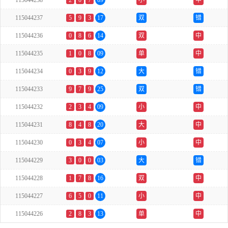
115044238
2
0
7
09
小
中
115044237
5
9
3
17
双
错
115044236
0
8
6
14
双
中
115044235
1
0
8
09
单
中
115044234
0
3
9
12
大
错
115044233
9
7
9
25
双
错
115044232
2
3
4
09
小
中
115044231
8
4
8
20
大
中
115044230
0
3
4
07
小
中
115044229
3
0
0
03
大
错
115044228
1
7
8
16
双
中
115044227
6
5
0
11
小
中
115044226
2
8
3
13
单
中