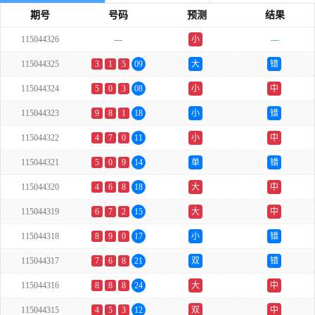
期号
号码
预测
结果
115044326
---
小
---
115044325
3
1
5
09
大
错
115044324
5
0
3
08
小
中
115044323
9
8
1
18
小
错
115044322
4
7
0
11
小
中
115044321
5
0
9
14
单
错
115044320
4
6
8
18
大
中
115044319
6
7
2
15
大
中
115044318
8
9
0
17
小
错
115044317
7
6
8
21
双
错
115044316
8
8
8
24
大
中
115044315
4
5
3
12
双
中