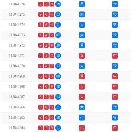
115044276
7
2
9
18
单
错
115044275
9
0
4
13
大
错
115044274
1
6
4
11
大
错
115044273
1
4
2
07
大
错
115044272
9
2
9
20
单
错
115044271
4
5
7
16
双
中
115044270
2
4
7
13
大
错
115044269
6
0
3
09
单
中
115044268
3
6
9
18
大
中
115044267
5
2
7
14
大
中
115044266
8
0
3
11
大
错
115044265
8
6
4
18
小
错
115044264
0
2
9
11
小
中