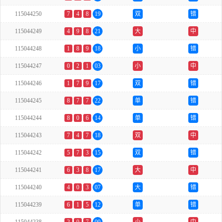
115044250
7
4
8
19
双
错
115044249
4
9
8
21
大
中
115044248
1
8
9
18
小
错
115044247
0
2
1
03
小
中
115044246
1
7
9
17
双
错
115044245
8
7
7
22
单
错
115044244
8
0
6
14
单
错
115044243
7
4
7
18
双
中
115044242
5
7
3
15
双
错
115044241
6
3
8
17
大
中
115044240
4
0
3
07
大
错
115044239
6
1
5
12
单
错