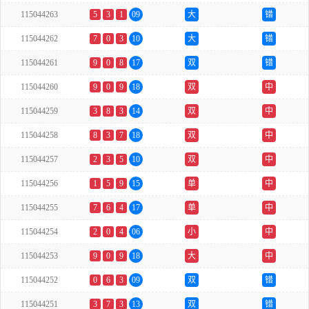
115044263
5
3
1
09
大
错
115044262
7
0
3
10
大
错
115044261
9
0
8
17
双
错
115044260
9
0
9
18
双
中
115044259
3
8
3
14
双
中
115044258
8
3
7
18
双
中
115044257
2
3
5
10
双
中
115044256
1
5
9
15
单
中
115044255
7
6
4
17
单
中
115044254
2
0
4
06
小
中
115044253
9
0
9
18
大
中
115044252
0
6
3
09
双
错
115044251
3
7
3
13
双
错