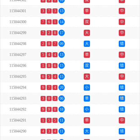
115044302
0
9
1
10
双
中
115044301
3
7
3
13
单
中
115044300
7
6
1
14
双
中
115044299
7
2
8
17
大
中
115044298
2
0
7
09
大
错
115044297
5
4
4
13
单
中
115044296
1
8
6
15
双
错
115044295
6
5
4
15
大
中
115044294
9
7
4
20
小
错
115044293
3
0
3
06
单
错
115044292
9
9
0
18
小
错
115044291
1
5
5
11
单
中
115044290
4
3
4
11
大
错