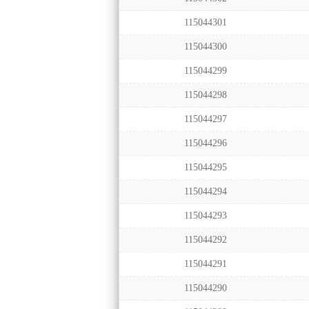
115044301
115044300
115044299
115044298
115044297
115044296
115044295
115044294
115044293
115044292
115044291
115044290