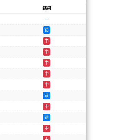
结果
---
错
中
中
中
中
中
错
中
错
中
中