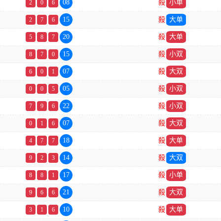
08
殺
小单
2
0
6
15
殺
大单
2
7
6
20
殺
大单
5
8
7
15
殺
小双
8
7
0
07
殺
大双
6
0
1
05
殺
小双
0
0
5
22
殺
小双
7
9
6
07
殺
大双
0
1
6
18
殺
大单
4
7
7
14
殺
大双
9
2
3
17
殺
小单
8
8
1
21
殺
大双
9
6
6
10
殺
大单
3
1
6