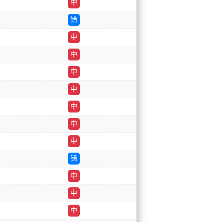
中
错
中
中
中
中
中
中
中
错
中
中
中