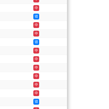
中
错
中
中
错
中
中
中
中
中
中
错