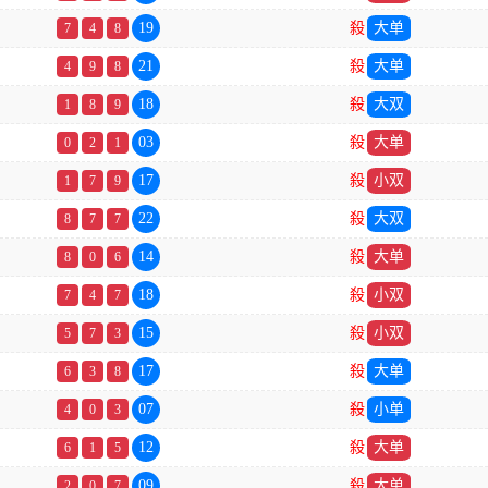
19
殺
大单
7
4
8
21
殺
大单
4
9
8
18
殺
大双
1
8
9
03
殺
大单
0
2
1
17
殺
小双
1
7
9
22
殺
大双
8
7
7
14
殺
大单
8
0
6
18
殺
小双
7
4
7
15
殺
小双
5
7
3
17
殺
大单
6
3
8
07
殺
小单
4
0
3
12
殺
大单
6
1
5
09
殺
大单
2
0
7