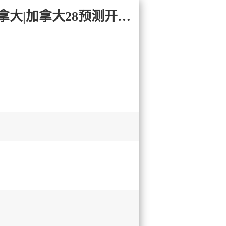
永久域名-28Yc.com 加拿大28-28加拿大刮奖-pc开奖结果预测加拿大|加拿大28预测开奖官网咪牌|加拿大预测28在线预测官网_专注研究