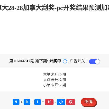
第
115044312
期 距下期:
开奖中
广告开关：
大单
未开:
5
期
大双
未开:
2
期
小单
未开:
7
期
9
+
0
+
1
=
10
-
小
双
咪牌