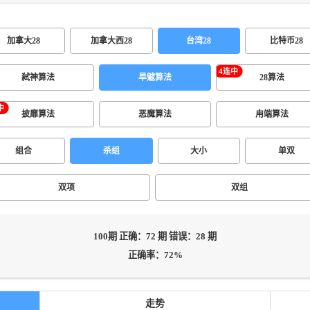
加拿大28
加拿大西28
台湾28
比特币28
弑神算法
旱魃算法
28算法
披靡算法
恶魔算法
甪端算法
组合
杀组
大小
单双
双项
双组
100期 正确：72 期 错误：28 期
正确率：72%
走势