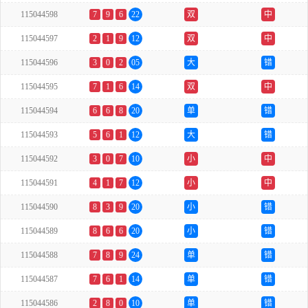
115044598
7
9
6
22
双
中
115044597
2
1
9
12
双
中
115044596
3
0
2
05
大
错
115044595
7
1
6
14
双
中
115044594
6
6
8
20
单
错
115044593
5
6
1
12
大
错
115044592
3
0
7
10
小
中
115044591
4
1
7
12
小
中
115044590
8
3
9
20
小
错
115044589
8
6
6
20
小
错
115044588
7
8
9
24
单
错
115044587
7
6
1
14
单
错
115044586
2
8
0
10
单
错