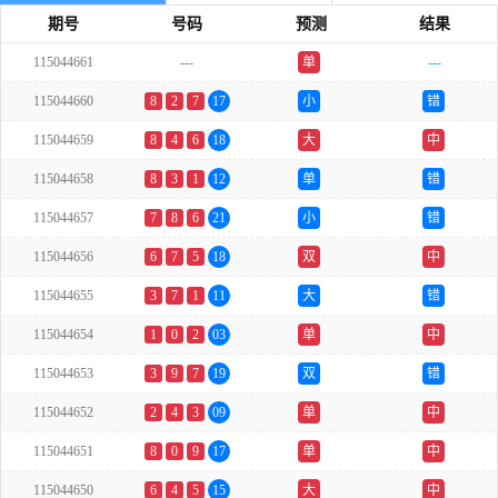
期号
号码
预测
结果
115044661
---
单
---
115044660
8
2
7
17
小
错
115044659
8
4
6
18
大
中
115044658
8
3
1
12
单
错
115044657
7
8
6
21
小
错
115044656
6
7
5
18
双
中
115044655
3
7
1
11
大
错
115044654
1
0
2
03
单
中
115044653
3
9
7
19
双
错
115044652
2
4
3
09
单
中
115044651
8
0
9
17
单
中
115044650
6
4
5
15
大
中