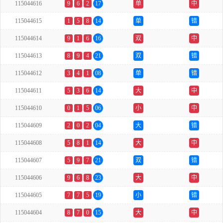
115044616
9
6
2
17
单
中
115044615
1
5
8
14
单
错
115044614
9
1
6
16
双
中
115044613
8
9
4
21
双
错
115044612
3
4
1
08
单
错
115044611
5
3
6
14
大
中
115044610
0
1
5
06
小
中
115044609
2
0
2
04
大
错
115044608
5
8
1
14
大
中
115044607
5
9
7
21
双
错
115044606
9
6
8
23
大
中
115044605
7
7
5
19
小
错
115044604
8
7
0
15
大
中