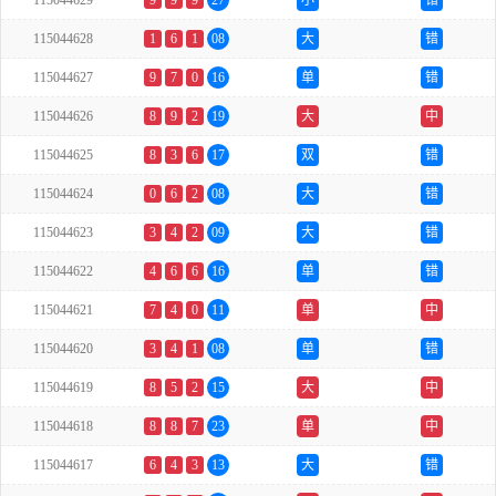
115044629
9
9
9
27
小
错
115044628
1
6
1
08
大
错
115044627
9
7
0
16
单
错
115044626
8
9
2
19
大
中
115044625
8
3
6
17
双
错
115044624
0
6
2
08
大
错
115044623
3
4
2
09
大
错
115044622
4
6
6
16
单
错
115044621
7
4
0
11
单
中
115044620
3
4
1
08
单
错
115044619
8
5
2
15
大
中
115044618
8
8
7
23
单
中
115044617
6
4
3
13
大
错