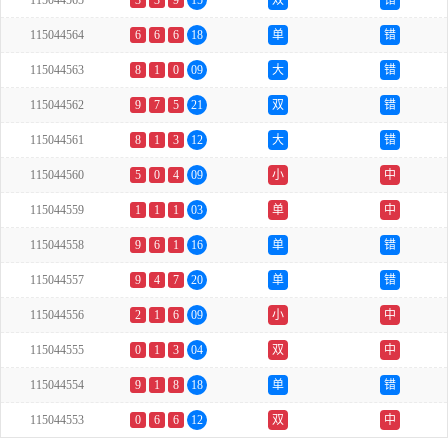
115044565
3
3
9
15
双
错
115044564
6
6
6
18
单
错
115044563
8
1
0
09
大
错
115044562
9
7
5
21
双
错
115044561
8
1
3
12
大
错
115044560
5
0
4
09
小
中
115044559
1
1
1
03
单
中
115044558
9
6
1
16
单
错
115044557
9
4
7
20
单
错
115044556
2
1
6
09
小
中
115044555
0
1
3
04
双
中
115044554
9
1
8
18
单
错
115044553
0
6
6
12
双
中