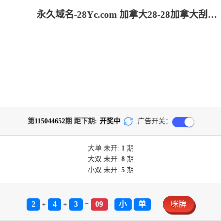
永久域名-28Yc.com 加拿大28-28加拿大刮奖-pc开奖结果预测加拿大|加拿大28预测开奖官网咪牌|加拿大预测28在线预测官网_专注研究
第
115044652
期 距下期:
开奖中
广告开关：
大单
未开:
1
期
大双
未开:
8
期
小双
未开:
5
期
2
4
3
09
小
单
咪牌
+
+
=
-