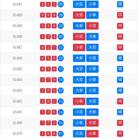
61491
2
2
2
06
大双
小单
错
61490
9
8
9
26
大双
小单
中
61489
5
5
0
10
大单
小双
中
61488
1
3
4
08
小双
大单
中
61487
4
2
7
13
小单
大双
中
61486
4
5
9
18
大单
小双
错
61485
4
5
6
15
大双
小单
错
61484
3
7
9
19
大双
小单
错
61483
1
0
2
03
大单
小双
错
61482
3
8
2
13
小单
大双
中
61481
5
3
6
14
小双
大单
错
61480
7
7
2
16
小单
大双
中
61479
1
0
6
07
大双
小单
中