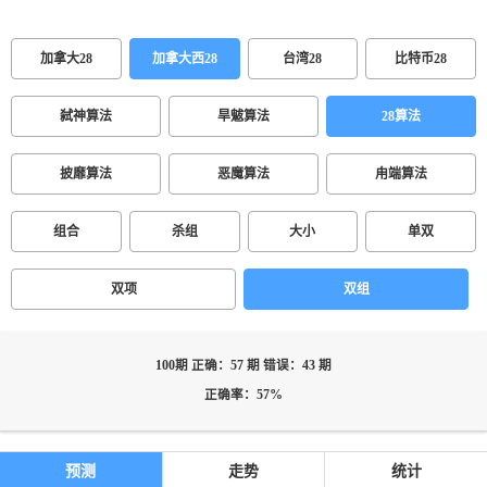
加拿大28
加拿大西28
台湾28
比特币28
弑神算法
旱魃算法
28算法
披靡算法
恶魔算法
甪端算法
组合
杀组
大小
单双
双项
双组
100期 正确：57 期 错误：43 期
正确率：57%
预测
走势
统计