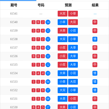
期号
号码
预测
结果
61541
---
大双
小单
---
61540
3
9
2
14
小单
大双
中
61539
5
6
4
15
大单
小双
中
61538
3
7
2
12
大双
小单
错
61537
0
6
6
12
小双
大单
中
61536
9
0
3
12
小双
大单
中
61535
7
1
4
12
小双
大单
中
61534
5
4
4
13
大单
小双
错
61533
1
1
2
04
小单
大双
错
61532
1
7
9
17
大双
小单
错
61531
1
3
4
08
大单
小双
中
61530
8
4
5
17
大单
小双
中