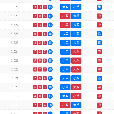
61529
3
3
9
15
大双
小单
错
61528
7
0
5
12
小双
大单
中
61527
7
3
3
13
小单
大双
中
61526
9
1
6
16
大单
小双
错
61525
8
2
5
15
小单
大双
错
61524
7
2
7
16
小单
大双
中
61523
9
0
9
18
小单
大双
中
61522
6
7
7
20
小单
大双
中
61521
2
0
9
11
大单
小双
错
61520
6
9
3
18
小单
大双
中
61519
4
8
1
13
大双
小单
中
61518
2
2
4
08
小双
大单
中