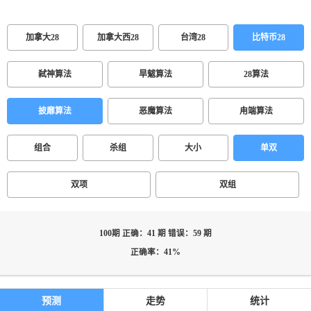
加拿大28
加拿大西28
台湾28
比特币28
弑神算法
旱魃算法
28算法
披靡算法
恶魔算法
甪端算法
组合
杀组
大小
单双
双项
双组
100期 正确：41 期 错误：59 期
正确率：41%
预测
走势
统计