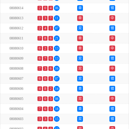
08080614
2
0
4
06
单
错
08080613
1
3
7
11
单
中
08080612
2
4
1
07
双
错
08080611
7
8
6
21
单
中
08080610
6
2
5
13
单
中
08080609
6
7
0
13
双
错
08080608
7
3
6
16
双
中
08080607
6
0
1
07
双
错
08080606
4
8
2
14
单
错
08080605
3
0
5
08
双
中
08080604
7
6
5
18
单
错
08080603
3
3
9
15
双
错