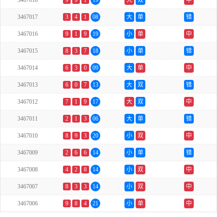
3467018
9
9
1
19
大
双
中
3467017
3
4
1
08
大
单
错
3467016
9
1
9
19
小
单
中
3467015
8
3
7
18
小
单
错
3467014
6
3
0
09
大
单
中
3467013
6
0
7
13
大
双
错
3467012
7
1
9
17
大
双
中
3467011
2
1
3
06
大
单
错
3467010
8
9
3
20
小
双
中
3467009
2
6
6
14
小
单
错
3467008
4
2
8
14
小
双
中
3467007
8
3
3
14
小
双
中
3467006
9
8
4
21
小
单
中