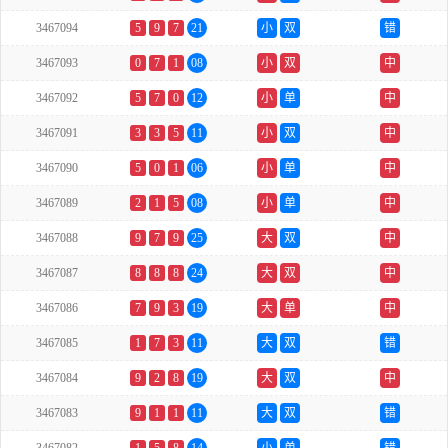
3467094
5
9
7
21
小
双
错
3467093
0
7
1
08
小
双
中
3467092
5
7
0
12
小
单
中
3467091
3
3
5
11
小
双
中
3467090
5
0
1
06
小
单
中
3467089
2
1
5
08
小
单
中
3467088
9
7
9
25
大
双
中
3467087
8
8
8
24
大
双
中
3467086
7
9
3
19
大
单
中
3467085
1
7
3
11
大
双
错
3467084
9
2
8
19
大
双
中
3467083
9
1
1
11
大
双
错