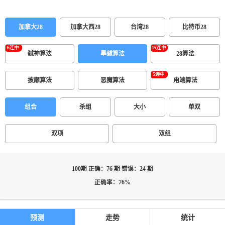
加拿大28
加拿大西28
台湾28
比特币28
弑神算法
旱魃算法
28算法
披靡算法
恶魔算法
甪端算法
组合
杀组
大小
单双
双项
双组
100期 正确：76 期 错误：24 期
正确率：76%
预测
走势
统计