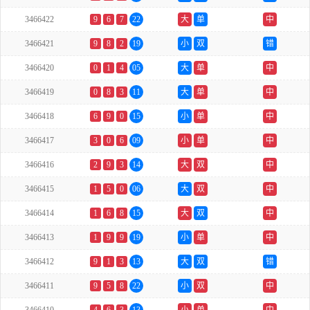
3466422
9
6
7
22
大
单
中
3466421
9
8
2
19
小
双
错
3466420
0
1
4
05
大
单
中
3466419
0
8
3
11
大
单
中
3466418
6
9
0
15
小
单
中
3466417
3
0
6
09
小
单
中
3466416
2
9
3
14
大
双
中
3466415
1
5
0
06
大
双
中
3466414
1
6
8
15
大
双
中
3466413
1
9
9
19
小
单
中
3466412
9
1
3
13
大
双
错
3466411
9
5
8
22
小
双
中