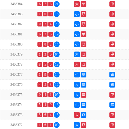
3466384
6
7
8
21
大
单
中
3466383
1
6
9
16
小
双
中
3466382
9
7
4
20
小
双
中
3466381
6
7
6
19
小
单
中
3466380
4
8
2
14
小
双
中
3466379
1
3
0
04
大
双
中
3466378
8
5
5
18
大
双
中
3466377
1
9
4
14
小
单
错
3466376
4
5
3
12
大
单
错
3466375
0
4
1
05
大
单
中
3466374
5
4
9
18
小
单
错
3466373
5
6
4
15
大
双
中
3466372
1
6
1
08
大
双
中