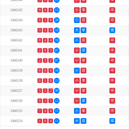
3466346
3
1
7
11
小
单
中
3466345
9
0
4
13
小
单
中
3466344
9
2
9
20
小
双
中
3466343
5
5
0
10
大
单
错
3466342
8
4
4
16
小
双
中
3466341
2
0
5
07
小
双
中
3466340
2
3
2
07
小
单
中
3466339
8
6
4
18
小
双
中
3466338
0
5
8
13
小
单
中
3466337
5
2
2
09
小
单
中
3466336
9
2
1
12
小
单
中
3466335
7
4
4
15
小
单
中
3466334
1
6
4
11
大
双
错