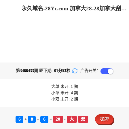
永久域名-28Yc.com 加拿大28-28加拿大刮奖-pc开奖结果预测加拿大|加拿大28预测开奖官网咪牌|加拿大预测28在线预测官网_专注研究
第
3466433
期 距下期:
01
分
52
秒
广告开关：
大单
未开:
1
期
小单
未开:
4
期
小双
未开:
2
期
6
8
6
20
大
双
咪牌
+
+
=
-