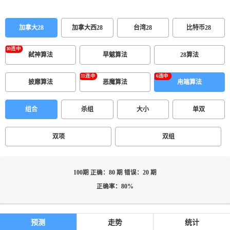
加拿大28
加拿大西28
台湾28
比特币28
弑神算法
旱魃算法
28算法
披靡算法
恶魔算法
甪端算法
组合
杀组
大小
单双
双项
双组
100期 正确：80 期 错误：20 期
正确率：80%
预测
走势
统计