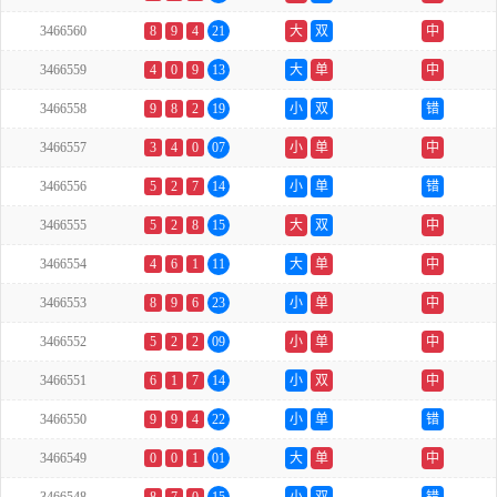
3466560
8
9
4
21
大
双
中
3466559
4
0
9
13
大
单
中
3466558
9
8
2
19
小
双
错
3466557
3
4
0
07
小
单
中
3466556
5
2
7
14
小
单
错
3466555
5
2
8
15
大
双
中
3466554
4
6
1
11
大
单
中
3466553
8
9
6
23
小
单
中
3466552
5
2
2
09
小
单
中
3466551
6
1
7
14
小
双
中
3466550
9
9
4
22
小
单
错
3466549
0
0
1
01
大
单
中