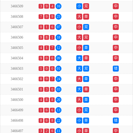
3466509
3
9
4
16
小
双
中
3466508
7
9
9
25
大
单
中
3466507
0
1
6
07
小
双
中
3466506
9
8
1
18
大
双
中
3466505
4
1
7
12
小
单
中
3466504
9
0
0
09
大
单
中
3466503
1
0
0
01
大
双
错
3466502
8
9
7
24
大
单
中
3466501
0
3
0
03
大
单
中
3466500
4
8
8
20
大
单
中
3466499
1
6
6
13
小
双
中
3466498
8
6
8
22
小
单
错
3466497
3
2
6
11
小
单
中