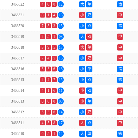
3466522
4
0
8
12
大
单
错
3466521
8
1
4
13
小
双
中
3466520
7
5
3
15
小
双
错
3466519
2
5
1
08
大
双
中
3466518
3
9
5
17
大
单
中
3466517
7
4
5
16
小
双
中
3466516
5
5
6
16
小
单
错
3466515
4
4
7
15
小
双
错
3466514
4
1
6
11
小
双
中
3466513
0
8
0
08
小
单
中
3466512
5
3
6
14
小
双
中
3466511
4
5
8
17
大
双
中
3466510
6
5
1
12
大
单
错