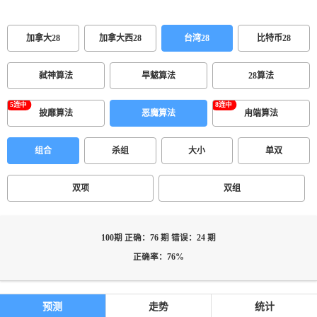
加拿大28
加拿大西28
台湾28
比特币28
弑神算法
旱魃算法
28算法
披靡算法
恶魔算法
甪端算法
组合
杀组
大小
单双
双项
双组
100期 正确：76 期 错误：24 期
正确率：76%
预测
走势
统计