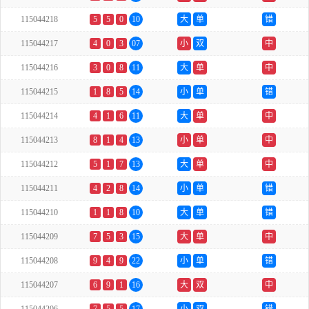
115044218
5
5
0
10
大
单
错
115044217
4
0
3
07
小
双
中
115044216
3
0
8
11
大
单
中
115044215
1
8
5
14
小
单
错
115044214
4
1
6
11
大
单
中
115044213
8
1
4
13
小
单
中
115044212
5
1
7
13
大
单
中
115044211
4
2
8
14
小
单
错
115044210
1
1
8
10
大
单
错
115044209
7
5
3
15
大
单
中
115044208
9
4
9
22
小
单
错
115044207
6
9
1
16
大
双
中