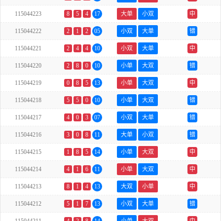
115044223
8
5
4
17
大单
小双
中
115044222
2
1
2
05
小双
大单
错
115044221
2
4
4
10
小双
大单
中
115044220
2
8
0
10
小单
大双
错
115044219
0
8
5
13
小单
大双
中
115044218
5
5
0
10
小单
大双
错
115044217
4
0
3
07
小双
大单
错
115044216
3
0
8
11
大单
小双
错
115044215
1
8
5
14
小单
大双
中
115044214
4
1
6
11
小单
大双
中
115044213
8
1
4
13
大双
小单
中
115044212
5
1
7
13
小双
大单
错