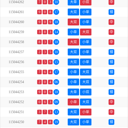
115044262
7
0
3
10
大单
小双
中
115044261
9
0
8
17
大双
小单
错
115044260
9
0
9
18
大双
小单
中
115044259
3
8
3
14
小单
大双
中
115044258
8
3
7
18
大双
小单
中
115044257
2
3
5
10
大双
小单
错
115044256
1
5
9
15
大双
小单
错
115044255
7
6
4
17
小单
大双
错
115044254
2
0
4
06
小单
大双
错
115044253
9
0
9
18
大单
小双
错
115044252
0
6
3
09
小单
大双
中
115044251
3
7
3
13
大双
小单
中
115044250
7
4
8
19
大双
小单
错