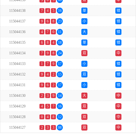
115044139
3
0
5
08
双
中
115044138
7
4
5
16
单
错
115044137
9
6
8
23
小
错
115044136
4
7
0
11
大
错
115044135
6
8
4
18
单
错
115044134
7
9
8
24
双
中
115044133
1
7
9
17
小
错
115044132
9
4
2
15
双
错
115044131
9
6
2
17
小
错
115044130
2
3
9
14
大
中
115044129
4
5
7
16
双
中
115044128
0
4
8
12
双
中
115044127
2
3
3
08
双
中