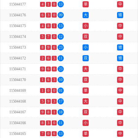
115044177
4
1
8
13
单
中
115044176
6
3
0
09
大
错
115044175
4
8
1
13
小
中
115044174
5
7
0
12
双
中
115044173
8
9
6
23
小
错
115044172
2
6
3
11
双
错
115044171
9
6
8
23
大
中
115044170
1
6
3
10
双
中
115044169
1
0
0
01
单
中
115044168
5
9
3
17
大
中
115044167
9
8
1
18
双
中
115044166
8
3
0
11
小
中
115044165
7
0
6
13
单
中