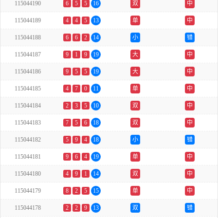
115044190
6
5
5
16
双
中
115044189
4
4
5
13
单
中
115044188
6
6
2
14
小
错
115044187
9
1
9
19
大
中
115044186
9
5
5
19
大
中
115044185
4
7
0
11
单
中
115044184
2
3
5
10
双
中
115044183
7
5
6
18
双
中
115044182
5
9
4
18
小
错
115044181
9
6
4
19
单
中
115044180
4
9
1
14
双
中
115044179
8
2
5
15
单
中
115044178
2
2
9
13
双
错