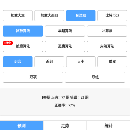
加拿大28
加拿大西28
台湾28
比特币28
弑神算法
旱魃算法
28算法
披靡算法
恶魔算法
甪端算法
组合
杀组
大小
单双
双项
双组
100期 正确：77 期 错误：23 期
正确率：77%
预测
走势
统计