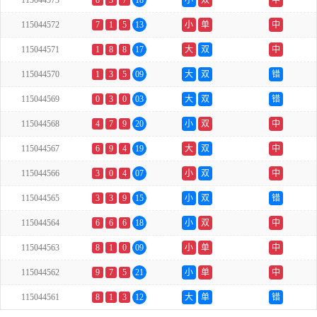
115044573
8
3
7
18
小
双
中
115044572
7
1
5
13
小
单
中
115044571
1
8
8
17
大
双
中
115044570
1
3
5
09
大
双
错
115044569
0
3
0
03
大
双
错
115044568
4
7
9
20
小
双
中
115044567
6
9
4
19
大
双
中
115044566
3
0
4
07
小
双
中
115044565
3
3
9
15
小
双
错
115044564
6
6
6
18
小
双
中
115044563
8
1
0
09
小
单
中
115044562
9
7
5
21
小
单
中
115044561
8
1
3
12
大
单
错