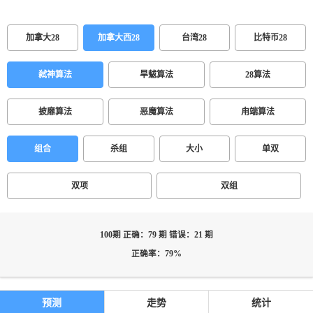
加拿大28
加拿大西28
台湾28
比特币28
弑神算法
旱魃算法
28算法
披靡算法
恶魔算法
甪端算法
组合
杀组
大小
单双
双项
双组
100期 正确：79 期 错误：21 期
正确率：79%
预测
走势
统计