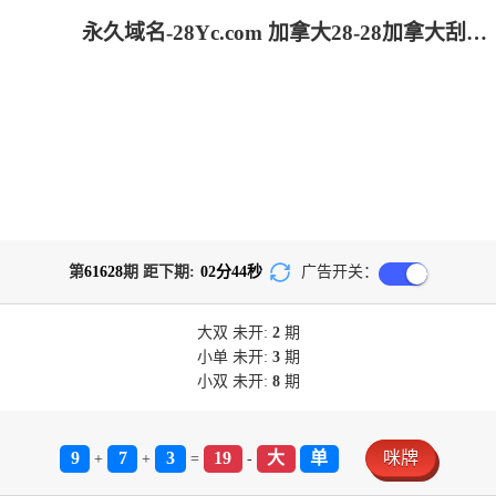
永久域名-28Yc.com 加拿大28-28加拿大刮奖-pc开奖结果预测加拿大|加拿大28预测开奖官网咪牌|加拿大预测28在线预测官网_专注研究
第
61628
期 距下期:
02
分
44
秒
广告开关：
大双
未开:
2
期
小单
未开:
3
期
小双
未开:
8
期
9
7
3
19
大
单
咪牌
+
+
=
-