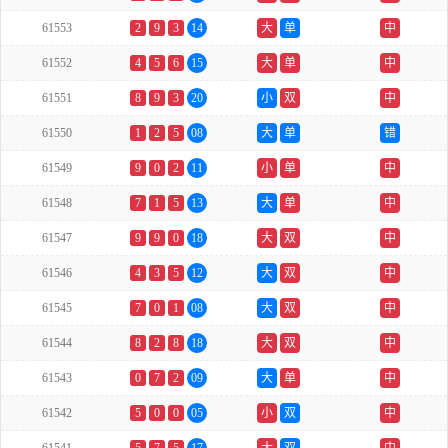
61553
2
9
3
14
大
单
中
61552
4
5
6
15
大
单
中
61551
8
9
3
20
小
双
中
61550
1
2
5
08
大
单
错
61549
9
0
2
11
小
单
中
61548
7
1
5
13
大
单
中
61547
9
9
0
18
大
双
中
61546
4
3
5
12
大
双
中
61545
7
0
1
08
大
双
中
61544
8
2
8
18
大
双
中
61543
0
7
2
09
大
单
中
61542
5
0
0
05
小
双
中