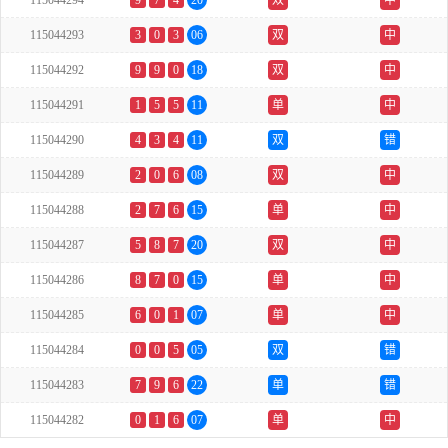
115044294
9
7
4
20
双
中
115044293
3
0
3
06
双
中
115044292
9
9
0
18
双
中
115044291
1
5
5
11
单
中
115044290
4
3
4
11
双
错
115044289
2
0
6
08
双
中
115044288
2
7
6
15
单
中
115044287
5
8
7
20
双
中
115044286
8
7
0
15
单
中
115044285
6
0
1
07
单
中
115044284
0
0
5
05
双
错
115044283
7
9
6
22
单
错
115044282
0
1
6
07
单
中