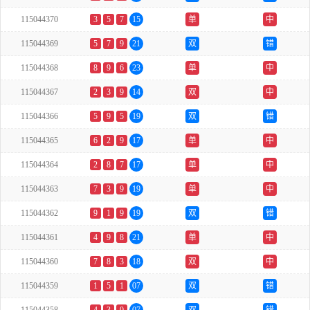
115044370
3
5
7
15
单
中
115044369
5
7
9
21
双
错
115044368
8
9
6
23
单
中
115044367
2
3
9
14
双
中
115044366
5
9
5
19
双
错
115044365
6
2
9
17
单
中
115044364
2
8
7
17
单
中
115044363
7
3
9
19
单
中
115044362
9
1
9
19
双
错
115044361
4
9
8
21
单
中
115044360
7
8
3
18
双
中
115044359
1
5
1
07
双
错