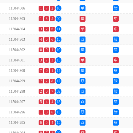
115044306
1
7
2
10
单
错
115044305
1
3
5
09
单
中
115044304
3
2
6
11
单
中
115044303
4
5
6
15
双
错
115044302
0
9
1
10
单
错
115044301
3
7
3
13
单
中
115044300
7
6
1
14
单
错
115044299
7
2
8
17
双
错
115044298
2
0
7
09
双
错
115044297
5
4
4
13
双
错
115044296
1
8
6
15
双
错
115044295
6
5
4
15
双
错