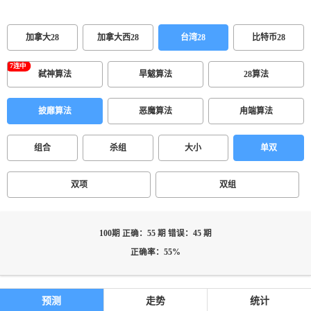
加拿大28
加拿大西28
台湾28
比特币28
弑神算法
旱魃算法
28算法
披靡算法
恶魔算法
甪端算法
组合
杀组
大小
单双
双项
双组
100期 正确：55 期 错误：45 期
正确率：55%
预测
走势
统计