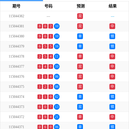
期号
号码
预测
结果
115044382
---
双
---
115044381
8
0
2
10
双
中
115044380
9
0
1
10
单
错
115044379
6
5
5
16
单
错
115044378
2
5
4
11
单
中
115044377
6
4
0
10
双
中
115044376
1
1
4
06
双
中
115044375
1
2
5
08
双
中
115044374
1
1
0
02
单
错
115044373
6
0
7
13
双
错
115044372
8
9
4
21
单
中
115044371
0
6
0
06
单
错