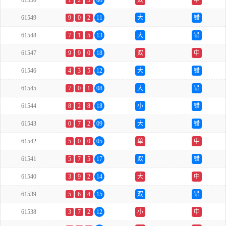
61550
1
2
5
08
双
中
61549
9
0
2
11
大
错
61548
7
1
5
13
大
错
61547
9
9
0
18
双
中
61546
4
3
5
12
大
错
61545
7
0
1
08
大
错
61544
8
2
8
18
小
错
61543
0
7
2
09
大
错
61542
5
0
0
05
单
中
61541
5
7
5
17
双
错
61540
3
9
2
14
大
中
61539
5
6
4
15
双
错
61538
3
7
2
12
小
中