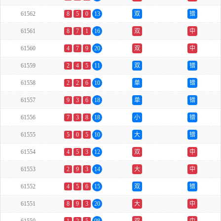
61562
8
5
0
13
双
错
61561
8
7
1
16
双
中
61560
4
7
9
20
双
中
61559
2
4
5
11
双
错
61558
2
2
6
10
单
错
61557
9
3
6
18
单
错
61556
7
3
8
18
小
错
61555
5
0
5
10
大
错
61554
4
5
3
12
双
中
61553
2
9
3
14
大
中
61552
4
5
6
15
双
错
61551
8
9
3
20
大
中