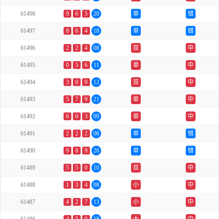
61498
9
6
5
20
单
错
61497
8
6
4
18
单
错
61496
2
2
4
08
双
中
61495
0
5
6
11
单
中
61494
3
0
9
12
双
中
61493
5
7
9
21
单
中
61492
6
0
3
09
单
中
61491
2
2
2
06
单
错
61490
9
8
9
26
单
错
61489
5
5
0
10
双
中
61488
1
3
4
08
小
中
61487
4
2
7
13
小
中