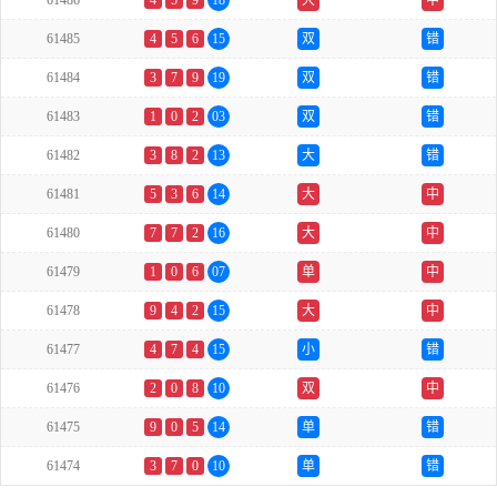
61486
4
5
9
18
大
中
61485
4
5
6
15
双
错
61484
3
7
9
19
双
错
61483
1
0
2
03
双
错
61482
3
8
2
13
大
错
61481
5
3
6
14
大
中
61480
7
7
2
16
大
中
61479
1
0
6
07
单
中
61478
9
4
2
15
大
中
61477
4
7
4
15
小
错
61476
2
0
8
10
双
中
61475
9
0
5
14
单
错
61474
3
7
0
10
单
错