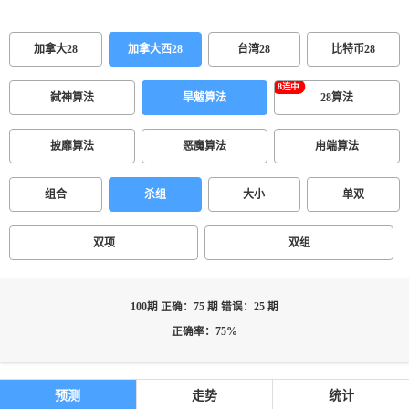
加拿大28
加拿大西28
台湾28
比特币28
弑神算法
旱魃算法
28算法
披靡算法
恶魔算法
甪端算法
组合
杀组
大小
单双
双项
双组
100期 正确：75 期 错误：25 期
正确率：75%
预测
走势
统计