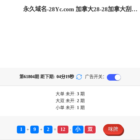
永久域名-28Yc.com 加拿大28-28加拿大刮奖-pc开奖结果预测加拿大|加拿大28预测开奖官网咪牌|加拿大预测28在线预测官网_专注研究
第
61804
期 距下期:
04
分
19
秒
广告开关：
大单
未开:
3
期
大双
未开:
2
期
小单
未开:
1
期
1
9
2
12
小
双
咪牌
+
+
=
-