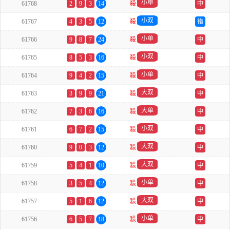
小单
61768
2
9
3
14
殺
中
小双
61767
4
3
5
12
殺
错
小单
61766
9
8
7
24
殺
中
小双
61765
8
5
3
16
殺
中
小单
61764
9
4
2
15
殺
中
大双
61763
3
9
9
21
殺
中
大单
61762
7
3
6
16
殺
中
小双
61761
6
7
2
15
殺
中
大双
61760
9
0
3
12
殺
中
大双
61759
5
4
1
10
殺
中
小单
61758
3
5
4
12
殺
中
大双
61757
5
1
6
12
殺
中
小单
61756
6
5
7
18
殺
中