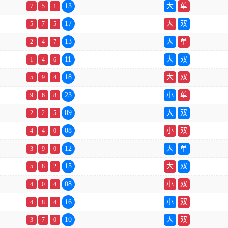
13
大
单
7
5
1
17
大
双
5
7
5
13
大
单
2
4
7
11
大
双
1
4
6
18
大
双
5
9
4
23
小
单
9
6
8
09
大
双
2
2
5
08
小
双
4
4
0
12
大
单
3
9
0
15
大
双
5
8
2
08
小
双
4
0
4
16
小
双
4
8
4
10
大
双
3
7
0