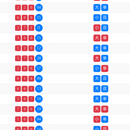
04
大
单
2
2
0
15
小
双
6
0
9
11
小
双
3
7
1
15
大
单
3
6
6
12
大
单
1
2
9
20
大
单
5
7
8
17
小
单
2
9
6
09
大
双
0
1
8
13
大
双
6
6
1
10
大
单
3
0
7
19
大
单
7
6
6
04
小
单
1
0
3
14
小
双
6
0
8