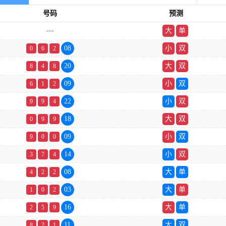
号码
预测
---
大
单
08
小
双
0
6
2
20
大
双
8
4
8
09
小
双
6
1
2
22
小
双
9
9
4
18
大
双
0
9
9
09
小
双
9
0
0
14
小
双
3
7
4
08
大
单
4
2
2
03
大
单
1
0
2
16
大
单
2
5
9
11
大
双
8
2
1