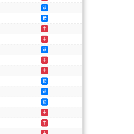
错
错
中
中
错
中
中
错
错
错
中
中
中