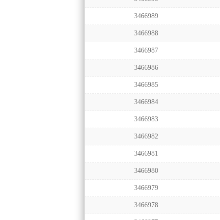
3466989
3466988
3466987
3466986
3466985
3466984
3466983
3466982
3466981
3466980
3466979
3466978