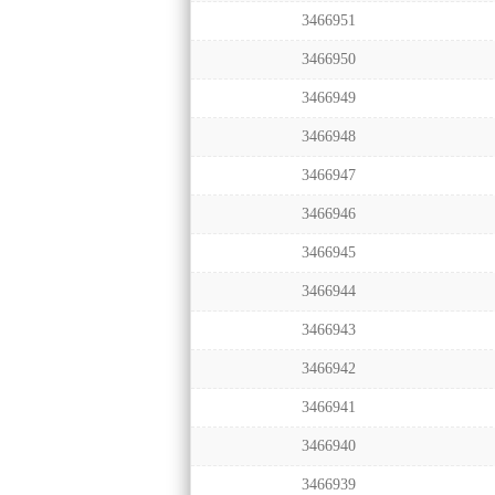
3466951
3466950
3466949
3466948
3466947
3466946
3466945
3466944
3466943
3466942
3466941
3466940
3466939