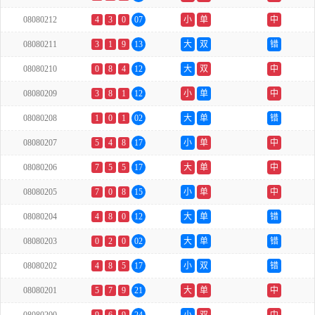
08080212
4
3
0
07
小
单
中
08080211
3
1
9
13
大
双
错
08080210
0
8
4
12
大
双
中
08080209
3
8
1
12
小
单
中
08080208
1
0
1
02
大
单
错
08080207
5
4
8
17
小
单
中
08080206
7
5
5
17
大
单
中
08080205
7
0
8
15
小
单
中
08080204
4
8
0
12
大
单
错
08080203
0
2
0
02
大
单
错
08080202
4
8
5
17
小
双
错
08080201
5
7
9
21
大
单
中