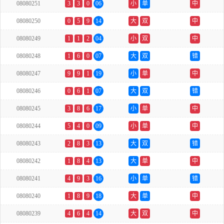
08080251
3
3
0
06
小
单
中
08080250
0
5
9
14
大
双
中
08080249
1
1
2
04
小
双
中
08080248
1
6
0
07
大
双
错
08080247
9
9
1
19
小
单
中
08080246
0
6
1
07
大
双
错
08080245
3
8
6
17
小
单
中
08080244
5
4
0
09
小
单
中
08080243
2
8
3
13
大
双
错
08080242
1
8
4
13
大
单
中
08080241
4
9
3
16
小
单
错
08080240
1
8
9
18
大
单
中
08080239
4
6
4
14
大
双
中