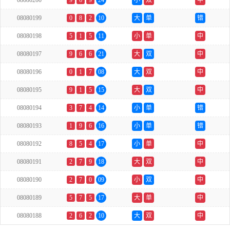
08080200
9
6
9
24
小
双
中
08080199
0
8
2
10
大
单
错
08080198
5
1
5
11
小
单
中
08080197
9
6
6
21
大
双
中
08080196
0
1
7
08
大
双
中
08080195
9
1
5
15
大
双
中
08080194
3
7
4
14
小
单
错
08080193
1
9
6
16
小
单
错
08080192
8
5
4
17
小
单
中
08080191
2
7
9
18
大
双
中
08080190
2
7
0
09
小
双
中
08080189
5
7
5
17
大
单
中
08080188
2
6
2
10
大
双
中