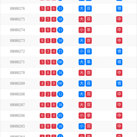
08080276
5
0
6
11
大
双
错
08080275
7
5
6
18
大
双
中
08080274
1
6
4
11
小
单
中
08080273
8
1
1
10
大
双
中
08080272
8
3
4
15
小
双
错
08080271
3
5
0
08
大
单
错
08080270
1
8
9
18
大
双
中
08080269
4
5
0
09
大
双
错
08080268
2
3
7
12
大
双
中
08080267
9
1
8
18
大
双
中
08080266
0
1
4
05
小
单
中
08080265
0
9
7
16
小
双
中