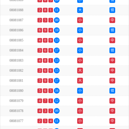
08081089
9
8
3
20
小
错
08081088
2
8
1
11
大
错
08081087
2
5
2
09
小
中
08081086
6
9
4
19
小
错
08081085
4
0
9
13
小
中
08081084
3
6
8
17
小
错
08081083
4
8
1
13
小
中
08081082
3
6
6
15
大
中
08081081
3
9
5
17
大
中
08081080
5
6
5
16
小
错
08081079
4
7
1
12
小
中
08081078
4
3
2
09
小
中
08081077
2
5
4
11
小
中