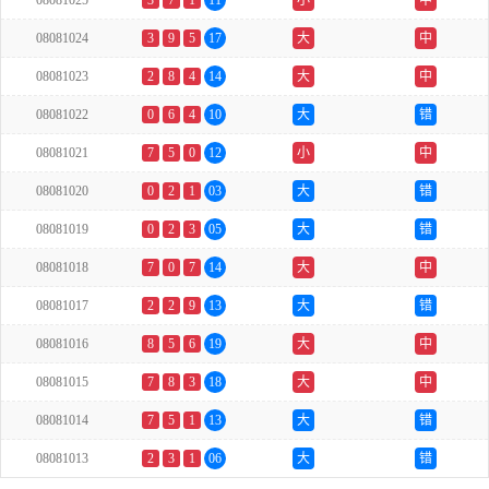
08081025
3
7
1
11
小
中
08081024
3
9
5
17
大
中
08081023
2
8
4
14
大
中
08081022
0
6
4
10
大
错
08081021
7
5
0
12
小
中
08081020
0
2
1
03
大
错
08081019
0
2
3
05
大
错
08081018
7
0
7
14
大
中
08081017
2
2
9
13
大
错
08081016
8
5
6
19
大
中
08081015
7
8
3
18
大
中
08081014
7
5
1
13
大
错
08081013
2
3
1
06
大
错